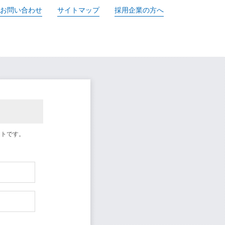
お問い合わせ
サイトマップ
採用企業の方へ
イトです。
求人検索・転職事
験業種」
あ
を
お選びください
次に、
流通（EC・運輸・小売）
人事・労務