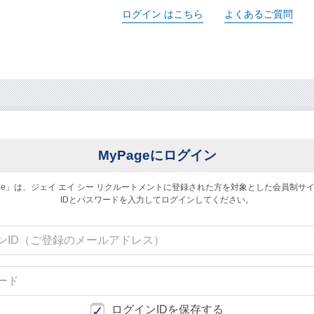
ログイン
はこちら
よくあるご質問
MyPageにログイン
age」は、ジェイ エイ シー リクルートメントに
登録された方を対象とした会員制サ
IDとパスワードを入力してログインしてください。
求人検索・転職事例
あなたが活かしたい
「ご経
はじめに、
サービス(人材・ホテル・旅行・教育）
商社
ログインIDを保存する