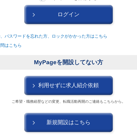
消費財（食品・アパレル・トイレタリー）
マ
建設・不動産
金融（銀行・証券・保険・投資
ログイン
コンサルティング・シンクタンク・事務所
IT
D、パスワードを忘れた方、ロックがかかった方はこちら
WEB（デジタル・メディア・ゲーム）
電気・
質問はこちら
コンピュータハード・周辺機器
半導体
MyPageを開設してない方
化学
金属・素材
エネルギー・プラント
キャンセル
ログアウト
メディカル（医薬品・CRO・医療機器）
医療
利用せずに求人紹介依頼
次へ
（ご経験職種を選
ご希望・職務経歴などの
変更、転職活動再開のご連絡もこちらから。
新規開設はこちら