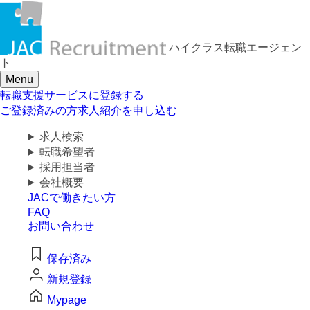
求人検索・転職事例
ハイクラス転職
エージェン
はじめに、
あなたが活かしたい
ト
「ご経験業種」
を
Menu
お選びください
転職支援サービスに登録する
ご登録済みの方
求人紹介を申し込む
求人検索
サービス(人材・ホテル・旅行・教育）
転職希望者
採用担当者
商社
会社概要
JACで働きたい方
流通（EC・運輸・小売）
FAQ
お問い合わせ
消費財（食品・アパレル・トイレタリー）
保存済み
マスコミ（広告・制作）
新規登録
Mypage
建設・不動産