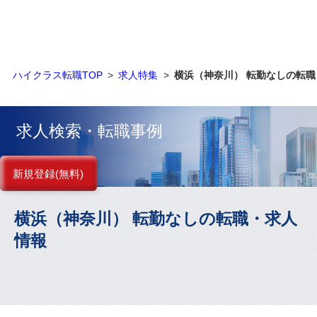
金融（銀行・証券・保険・投資）
コンサルティング・シンクタンク・事務所
ハイクラス転職TOP
求人特集
横浜（神奈川） 転勤なしの転職
IT・通信
WEB（デジタル・メディア・ゲーム）
求人検索・転職事例
電気・電機
新規登録(無料)
コンピュータハード・周辺機器
横浜（神奈川） 転勤なしの転職・求人
半導体
情報
機械・装置
自動車・部品
化学