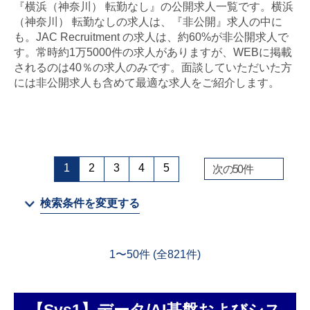
『横浜（神奈川） 転勤なし』の公開求人一覧です。横浜
（神奈川） 転勤なしの求人は、『非公開』求人の中に
金属・素材
も。JAC Recruitment の求人は、約60%が非公開求人で
す。常時約1万5000件の求人がありますが、WEBに掲載
エネルギー・プラント
されるのは40％の求人のみです。面談していただいた方
には非公開求人も含めて最適な求人をご紹介します。
メディカル（医薬品・CRO・医療機器）
医療・介護・福祉
その他
1
2
3
4
5
次の
50
件
検索条件を変更する
次へ
（ご経験職種を選択）
1
〜
50
件 (全
821
件)
閉じる
【Sys1】データ/AI基盤およびシス