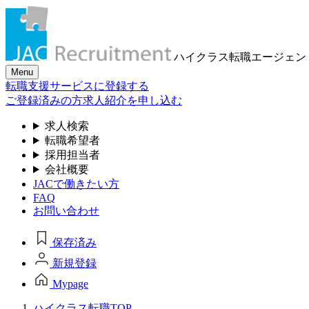
ハイクラス転職
エージェン
Menu
転職支援サービスに登録する
ご登録済みの方
求人紹介を申し込む
求人検索
転職希望者
採用担当者
会社概要
JACで働きたい方
FAQ
お問い合わせ
保存済み
新規登録
Mypage
ハイクラス転職TOP