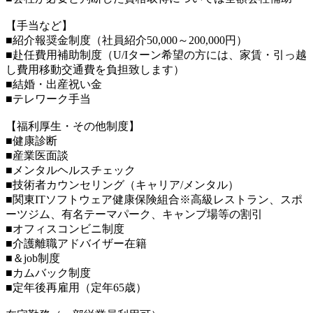
【手当など】
■紹介報奨金制度（社員紹介50,000～200,000円）
■赴任費用補助制度（U/Iターン希望の方には、家賃・引っ越
し費用移動交通費を負担致します）
■結婚・出産祝い金
■テレワーク手当
【福利厚生・その他制度】
■健康診断
■産業医面談
■メンタルヘルスチェック
■技術者カウンセリング（キャリア/メンタル）
■関東ITソフトウェア健康保険組合※高級レストラン、スポ
ーツジム、有名テーマパーク、キャンプ場等の割引
■オフィスコンビニ制度
■介護離職アドバイザー在籍
■＆job制度
■カムバック制度
■定年後再雇用（定年65歳）