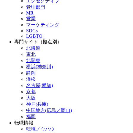
エグゼクティブ
管理部門
MR
営業
マーケティング
SDGs
LGBTQ+
専門サイト（拠点別）
北海道
東北
北関東
横浜(神奈川)
静岡
浜松
名古屋(愛知)
京都
大阪
神戸(兵庫)
中国地方(広島／岡山)
福岡
転職情報
転職ノウハウ