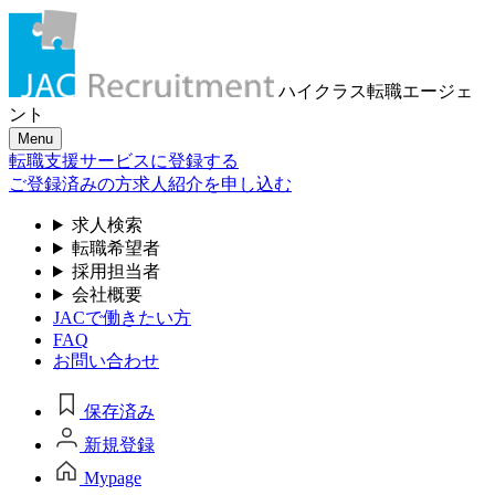
ハイクラス転職
エージェ
ント
Menu
転職支援サービスに登録する
ご登録済みの方
求人紹介を申し込む
求人検索
転職希望者
採用担当者
会社概要
JACで働きたい方
FAQ
お問い合わせ
保存済み
新規登録
Mypage