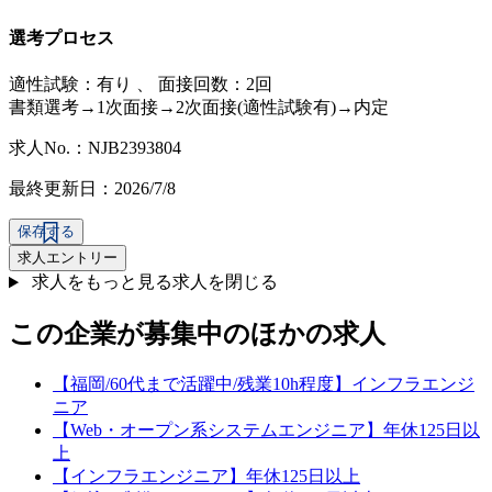
選考プロセス
適性試験：
有り
、
面接回数：2回
書類選考→1次面接→2次面接(適性試験有)→内定
求人No.：NJB2393804
最終更新日：2026/7/8
保存する
求人エントリー
求人をもっと見る
求人を閉じる
この企業が募集中のほかの求人
【福岡/60代まで活躍中/残業10h程度】インフラエンジ
ニア
【Web・オープン系システムエンジニア】年休125日以
上
【インフラエンジニア】年休125日以上