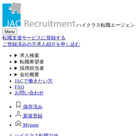
ハイクラス転職
エージェン
Menu
転職支援サービスに登録する
ご登録済みの方
求人紹介を申し込む
求人検索
転職希望者
採用担当者
会社概要
JACで働きたい方
FAQ
お問い合わせ
保存済み
新規登録
Mypage
ハイクラス転職TOP