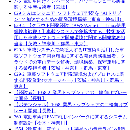
775_電動車向けインバーター、パワーモジュール製品
関する生産技術者【宮城】
629-5_AIエンジニア_ソフトウェア開発を "AIドリブ
ン” で加速するための開発環境構築（東京・神奈川）
629-4_【クラウド開発経験（AWS/Azure）、Linux使用
経験者歓迎！】車載システムで急拡大するIT技術を活
用した車載ソフトウェア開発環境に関する開発業務担
当者【茨城・神奈川・群馬・東京】
629-3_車載システムで急拡大するIT技術を活用した車
載ソフトウェア開発環境に関する開発業務担当者、ク
ラウドでの車両データ解析、環境構築、保守運用に関
する業務担当者【茨城・神奈川・群馬・東京】
629-2_車載ソフトウェア開発環境およびプロセスに関
する開発業務(マネージャー)【茨城・神奈川・群馬・
東京】
【経験者】1058-2_業界トップシェアの二輪向けブレー
キ開発【長野】
【ポテンシャル】1058_業界トップシェアの二輪向けブ
レーキ開発【長野】
760_電動車両(HEV/EV)用インバータに関するシステム
制御設計【栃木・神奈川】
1554_2輪車用 電子ユニット製品への量産ライン構築