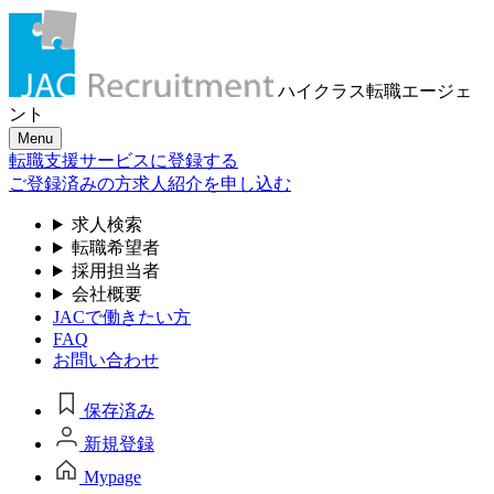
ハイクラス転職
エージェ
ント
Menu
転職支援サービスに登録する
ご登録済みの方
求人紹介を申し込む
求人検索
転職希望者
採用担当者
会社概要
JACで働きたい方
FAQ
お問い合わせ
保存済み
新規登録
Mypage