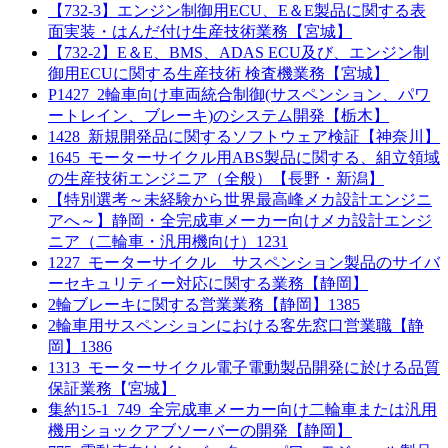
【732-3】エンジン制御用ECU、E＆E製品に関する表
面実装・はんだ付け生産技術業務【宮城】
【732-2】E＆E、BMS、ADAS ECU及び、エンジン制
御用ECUに関する生産技術 検査機業務【宮城】
P1427_2輪車向け車両統合制御(サスペンション、パワ
ートレイン、ブレーキ)のシステム開発【栃木】
1428_新規開発品に関するソフトウェア検証【神奈川】
1645_モーターサイクル用ABS製品に関する、組立領域
の生産技術エンジニア（全般）【長野・新潟】
【特別選考～未経験から世界最高峰メカ設計エンジニ
アへ～】静岡・全完成車メーカー向けメカ設計エンジ
ニア（二輪車・汎用機向け）1231
1227_モーターサイクル サスペンション製品のサイバ
ーセキュリティー対応に関する業務【静岡】
2輪ブレーキに関する営業業務【静岡】1385
2輪車用サスペンションにおける客先窓口営業職【静
岡】1386
1313_モーターサイクル電子電動製品開発に於ける品質
保証業務【宮城】
集約15-1_749_全完成車メーカー向け二輪車または汎用
機用ショックアブソーバーの開発【静岡】