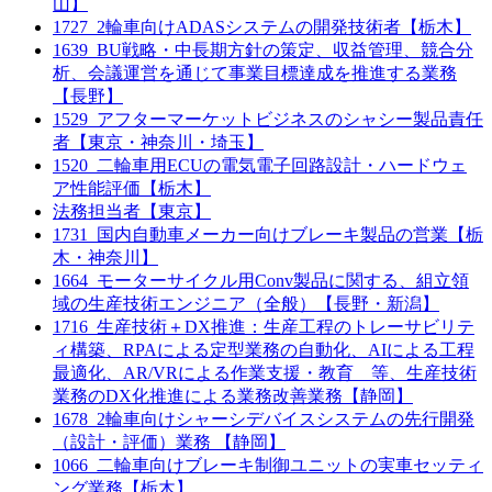
山】
1727_2輪車向けADASシステムの開発技術者【栃木】
1639_BU戦略・中長期方針の策定、収益管理、競合分
析、会議運営を通じて事業目標達成を推進する業務
【長野】
1529_アフターマーケットビジネスのシャシー製品責任
者【東京・神奈川・埼玉】
1520_二輪車用ECUの電気電子回路設計・ハードウェ
ア性能評価【栃木】
法務担当者【東京】
1731_国内自動車メーカー向けブレーキ製品の営業【栃
木・神奈川】
1664_モーターサイクル用Conv製品に関する、組立領
域の生産技術エンジニア（全般）【長野・新潟】
1716_生産技術＋DX推進：生産工程のトレーサビリテ
ィ構築、RPAによる定型業務の自動化、AIによる工程
最適化、AR/VRによる作業支援・教育 等、生産技術
業務のDX化推進による業務改善業務【静岡】
1678_2輪車向けシャーシデバイスシステムの先行開発
（設計・評価）業務 【静岡】
1066_二輪車向けブレーキ制御ユニットの実車セッティ
ング業務【栃木】