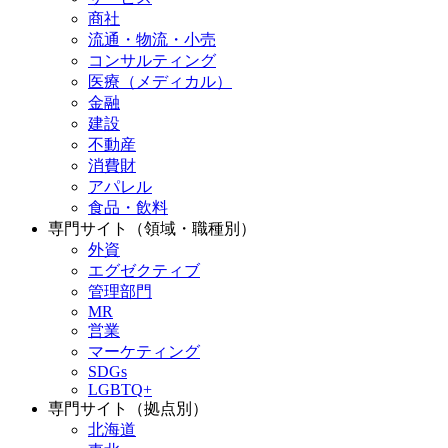
商社
流通・物流・小売
コンサルティング
医療（メディカル）
金融
建設
不動産
消費財
アパレル
食品・飲料
専門サイト（領域・職種別）
外資
エグゼクティブ
管理部門
MR
営業
マーケティング
SDGs
LGBTQ+
専門サイト（拠点別）
北海道