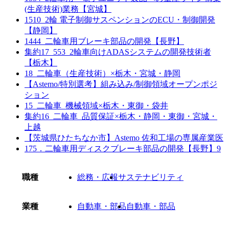
(生産技術)業務【宮城】
1510_2輪 電子制御サスペンションのECU・制御開発
【静岡】
1444_二輪車用ブレーキ部品の開発【長野】
集約17_553_2輪車向けADASシステムの開発技術者
【栃木】
18_二輪車（生産技術）×栃木・宮城・静岡
【Astemo/特別選考】組み込み/制御領域オープンポジ
ション
15_二輪車_機械領域×栃木・東御・袋井
集約16_二輪車_品質保証×栃木・静岡・東御・宮城・
上越
【茨城県ひたちなか市】Astemo 佐和工場の専属産業医
175．二輪車用ディスクブレーキ部品の開発【長野】9
職種
総務・広報
サステナビリティ
業種
自動車・部品
自動車・部品