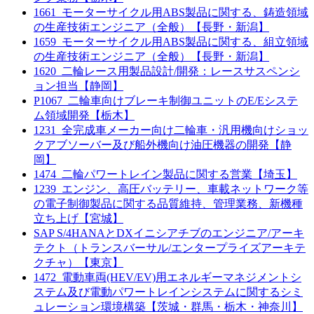
1661_モーターサイクル用ABS製品に関する、鋳造領域
の生産技術エンジニア（全般）【長野・新潟】
1659_モーターサイクル用ABS製品に関する、組立領域
の生産技術エンジニア（全般）【長野・新潟】
1620_二輪レース用製品設計/開発：レースサスペンシ
ョン担当【静岡】
P1067_二輪車向けブレーキ制御ユニットのE/Eシステ
ム領域開発【栃木】
1231_全完成車メーカー向け二輪車・汎用機向けショッ
クアブソーバー及び船外機向け油圧機器の開発【静
岡】
1474_二輪パワートレイン製品に関する営業【埼玉】
1239_エンジン、高圧バッテリー、車載ネットワーク等
の電子制御製品に関する品質維持、管理業務、新機種
立ち上げ【宮城】
SAP S/4HANAとDXイニシアチブのエンジニア/アーキ
テクト（トランスバーサル/エンタープライズアーキテ
クチャ）【東京】
1472_電動車両(HEV/EV)用エネルギーマネジメントシ
ステム及び電動パワートレインシステムに関するシミ
ュレーション環境構築【茨城・群馬・栃木・神奈川】