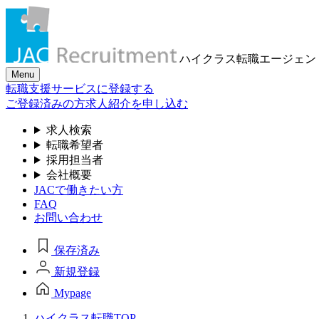
ハイクラス転職
エージェン
Menu
転職支援サービスに登録する
ご登録済みの方
求人紹介を申し込む
求人検索
転職希望者
採用担当者
会社概要
JACで働きたい方
FAQ
お問い合わせ
保存済み
新規登録
Mypage
ハイクラス転職TOP