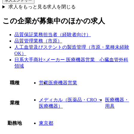
求人エントリー
求人をもっと見る
求人を閉じる
この企業が募集中のほかの求人
品質保証業務担当者（経験者向け）
品質管理業務（市原）
人工血管及びステントの製造管理（市原・業種未経験
OK）
日系大手商社×メーカー 医療機器営業＿心臓血管外科
領域
職種
営業
医療機器営業
メディカル（医薬品・CRO・
医療機器・
業種
医療機器）
用具
勤務地
東京都