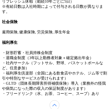
リフレッシュ休暇（勤続10年ごとに5日）
※有給日数は入社時期によって付与される日数が異なりま
す。
社会保険
雇用保険, 健康保険, 労災保険, 厚生年金
福利厚生
・財形貯蓄・社員持株会制度
・退職金制度（3年以上勤務者対象＋確定拠出年金）
・社内サークル（フットサル、野球、バスケットボールな
ど。任意参加）
・福利厚生倶楽部（全国にある飲食店やホテル、ジム等で割
引や特別なサービスが受けられます）
・GLTD（団体長期障害所得補償保険）導入（業務外の怪我
や病気になった際の収入の保証制度があります）
・フリードリンク（水、お茶、コーヒー、スープ）あり