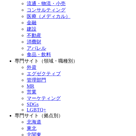
流通・物流・小売
コンサルティング
医療（メディカル）
金融
建設
不動産
消費財
アパレル
食品・飲料
専門サイト（領域・職種別）
外資
エグゼクティブ
管理部門
MR
営業
マーケティング
SDGs
LGBTQ+
専門サイト（拠点別）
北海道
東北
北関東