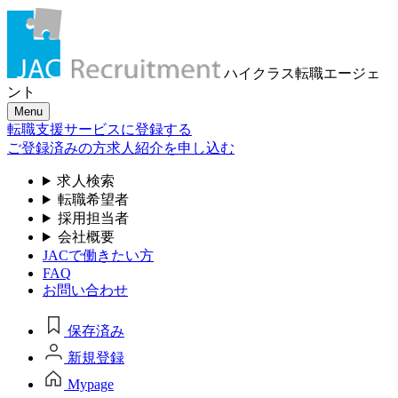
ハイクラス転職
エージェ
ント
Menu
転職支援サービスに登録する
ご登録済みの方
求人紹介を申し込む
求人検索
転職希望者
採用担当者
会社概要
JACで働きたい方
FAQ
お問い合わせ
保存済み
新規登録
Mypage