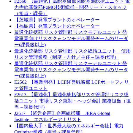
F2568_【最適化】需給基盤部需給基盤総括ユニット 電
力需給基盤部PgMO技術総括・開発リード・スタッフ
（担当～課長）
【茨城県】発電プラントのオペレーター
【福島県】発電プラントのオペレーター
最適化統括部 リスク管理部 リスクモデルユニット 発
電事業向けリスククォンツモデル開発チームのリーダ
ー(課長級以上)
最適化統括部 リスク管理部 リスク総括ユニット 信用
リスク管理業務（制度・方針／主任～課長代理）
最適化統括部 リスク管理部 リスクモデルユニット 発
電事業向けリスククォンツモデル開発チームのリーダ
ー(課長級以上)
E2562_【事業開発】LCF経営戦略部 LCFポートフォリ
オ管理ユニット
F2613_【最適化】最適化統括部リスク管理部リスク総
括ユニット 市場リスク統制・ヘッジ会計 業務担当（担
当～課長代理）
J2517_【経営企画】企画統括部 JERA Global
Institute エネルギーアナリスト
【国内最大手・世界最大級のエネルギー会社】電力
Optimizer業務（担当～課長代理）