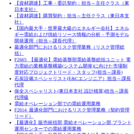
【資材調達】工事・委託契約：担当～主任クラス（東
日本支社）
【資材調達】購買契約：担当～主任クラス（東日本支
社）
【国内最大手・世界最大級のエネルギー会社】エネル
ギー需給および供給リソース情報の分析・予測モデル
開発運用（担当～課長代理）
最適化部門におけるリスク管理業務（リスク管理総
括）
F2665_【最適化】需給基盤部需給基盤総括ユニット 電
力需給の業務基盤構築(システム開発)に向けた市場制
度対応プロジェクトリード・スタッフ(担当～課長)
石炭設備スペシャリスト(E&Cエンジニア）担当～課長
代理
保全スペシャリスト(東日本支社 設計積算)担当～課長
代理級
需給オペレーション部での需給運用業務
F2614_最適化部門におけるリスク管理業務（契約管理
リード）
【最適化】販売統括部 需給オペレーション部 プラント
運用センターでの需給運用業務