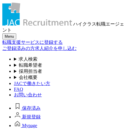
ハイクラス転職
エージェ
ント
Menu
転職支援サービスに登録する
ご登録済みの方
求人紹介を申し込む
求人検索
転職希望者
採用担当者
会社概要
JACで働きたい方
FAQ
お問い合わせ
保存済み
新規登録
Mypage