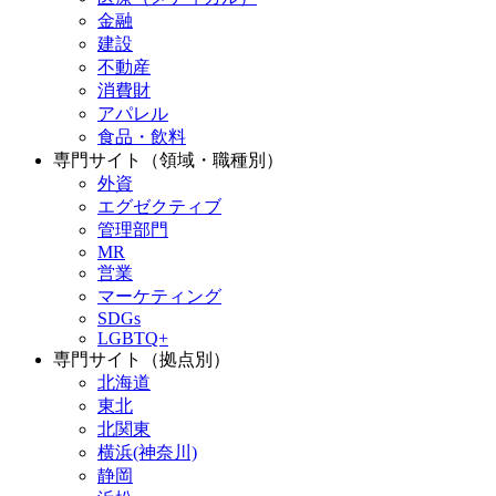
金融
建設
不動産
消費財
アパレル
食品・飲料
専門サイト（領域・職種別）
外資
エグゼクティブ
管理部門
MR
営業
マーケティング
SDGs
LGBTQ+
専門サイト（拠点別）
北海道
東北
北関東
横浜(神奈川)
静岡