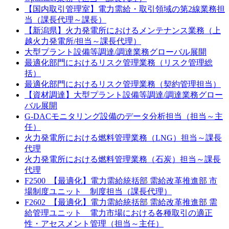
【国内取引管理室】電力需給・取引領域の第2線業務担
当（課長代理～課長）
【新潟県】火力発電所におけるメンテナンス業務（上
越火力発電所/担当～課長代理）
大型プラント設備等調達/調達業務グローバル展開
最適化部門におけるリスク管理業務（リスク管理総
括）
最適化部門におけるリスク管理業務（契約管理担当）
【資材調達】大型プラント設備等調達/調達業務グロー
バル展開
G-DACモニタリング設備のデータ分析担当（担当～主
任）
火力発電所における燃料管理業務（LNG）担当～課長
代理
火力発電所における燃料管理業務（石炭）担当～課長
代理
F2500_【最適化】電力需給統括部 需給改革推進部 市
場制度ユニット 制度担当（課長代理）
F2602_【最適化】電力需給統括部 需給改革推進部 需
給管理ユニット 電力市場における各種取引の適正
性・アセスメント管理（担当～主任）