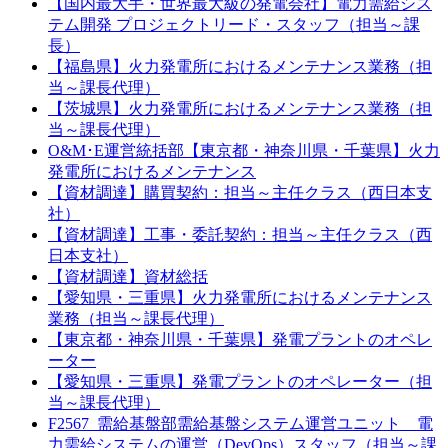
【国内最大手・世界最大級の発電会社】電力需給シス
テム開発 プロジェクトリード・スタッフ（担当～課
長）
【福島県】火力発電所におけるメンテナンス業務（担
当～課長代理）
【茨城県】火力発電所におけるメンテナンス業務（担
当～課長代理）
O&M･E運営統括部【東京都・神奈川県・千葉県】火力
発電所におけるメンテナンス
【資材調達】購買契約：担当～主任クラス（西日本支
社）
【資材調達】工事・委託契約：担当～主任クラス（西
日本支社）
【資材調達】資材総括
【愛知県・三重県】火力発電所におけるメンテナンス
業務（担当～課長代理）
【東京都・神奈川県・千葉県】発電プラントのオペレ
ーター
【愛知県・三重県】発電プラントのオペレーター（担
当～課長代理）
F2567_需給基盤部需給基盤システム運営ユニット 電
力需給システムの運営（DevOps）スタッフ（担当～課