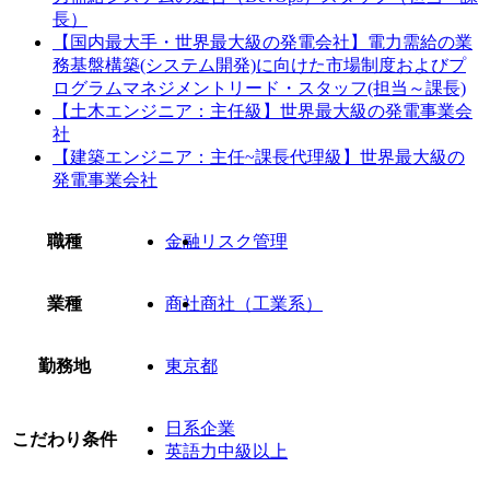
長）
【国内最大手・世界最大級の発電会社】電力需給の業
務基盤構築(システム開発)に向けた市場制度およびプ
ログラムマネジメントリード・スタッフ(担当～課長)
【土木エンジニア：主任級】世界最大級の発電事業会
社
【建築エンジニア：主任~課長代理級】世界最大級の
発電事業会社
職種
金融
リスク管理
業種
商社
商社（工業系）
勤務地
東京都
日系企業
こだわり条件
英語力中級以上