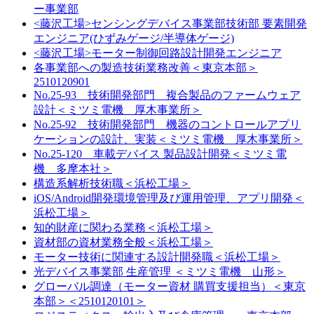
ー事業部
<藤沢工場>センシングデバイス事業部技術部 要素開発
エンジニア(ひずみゲージ/半導体ゲージ)
<藤沢工場>モーター制御回路設計開発エンジニア
各事業部への製造技術業務改善＜東京本部＞
2510120901
No.25-93 技術開発部門 複合製品のファームウェア
設計＜ミツミ電機 厚木事業所＞
No.25-92 技術開発部門 機器のコントロールアプリ
ケーションの設計、実装＜ミツミ電機 厚木事業所＞
No.25-120 車載デバイス 製品設計開発＜ミツミ電
機 多摩本社＞
構造系解析技術職＜浜松工場＞
iOS/Android開発環境管理及び運用管理、アプリ開発＜
浜松工場＞
知的財産に関わる業務＜浜松工場＞
資材部の資材業務全般＜浜松工場＞
モーター技術に関連する設計開発職＜浜松工場＞
光デバイス事業部 生産管理 ＜ミツミ電機 山形＞
グローバル調達（モーター資材 購買支援担当）＜東京
本部＞＜2510120101＞