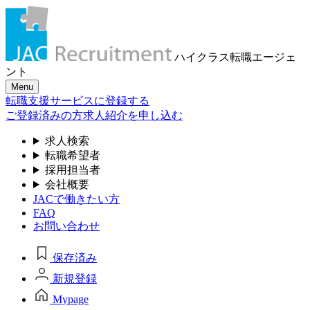
ハイクラス転職
エージェ
ント
Menu
転職支援サービスに登録する
ご登録済みの方
求人紹介を申し込む
求人検索
転職希望者
採用担当者
会社概要
JACで働きたい方
FAQ
お問い合わせ
保存済み
新規登録
Mypage