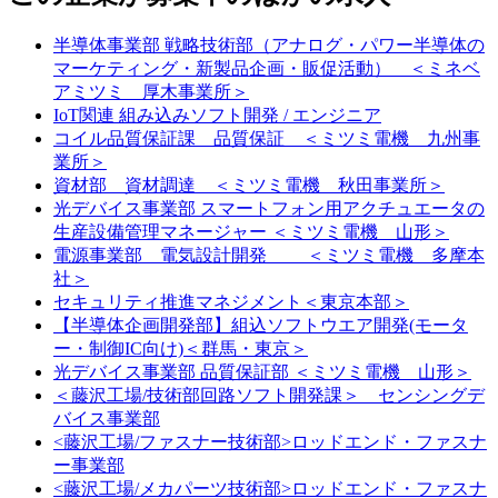
半導体事業部 戦略技術部（アナログ・パワー半導体の
マーケティング・新製品企画・販促活動） ＜ミネベ
アミツミ 厚木事業所＞
IoT関連 組み込みソフト開発 / エンジニア
コイル品質保証課 品質保証 ＜ミツミ電機 九州事
業所＞
資材部 資材調達 ＜ミツミ電機 秋田事業所＞
光デバイス事業部 スマートフォン用アクチュエータの
生産設備管理マネージャー ＜ミツミ電機 山形＞
電源事業部 電気設計開発 ＜ミツミ電機 多摩本
社＞
セキュリティ推進マネジメント＜東京本部＞
【半導体企画開発部】組込ソフトウエア開発(モータ
ー・制御IC向け)＜群馬・東京＞
光デバイス事業部 品質保証部 ＜ミツミ電機 山形＞
＜藤沢工場/技術部回路ソフト開発課＞ センシングデ
バイス事業部
<藤沢工場/ファスナー技術部>ロッドエンド・ファスナ
ー事業部
<藤沢工場/メカパーツ技術部>ロッドエンド・ファスナ