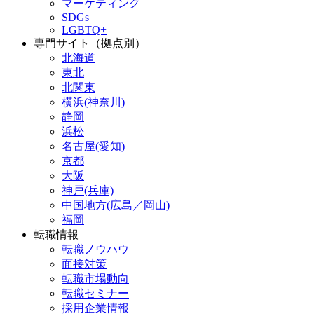
マーケティング
SDGs
LGBTQ+
専門サイト（拠点別）
北海道
東北
北関東
横浜(神奈川)
静岡
浜松
名古屋(愛知)
京都
大阪
神戸(兵庫)
中国地方(広島／岡山)
福岡
転職情報
転職ノウハウ
面接対策
転職市場動向
転職セミナー
採用企業情報