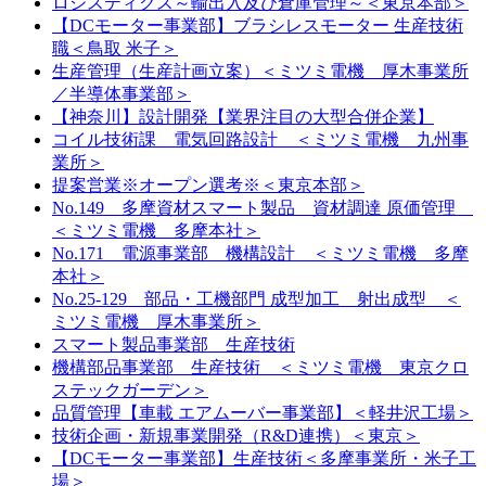
ロジスティクス～輸出入及び倉庫管理～＜東京本部＞
【DCモーター事業部】ブラシレスモーター 生産技術
職＜鳥取 米子＞
生産管理（生産計画立案）＜ミツミ電機 厚木事業所
／半導体事業部＞
【神奈川】設計開発【業界注目の大型合併企業】
コイル技術課 電気回路設計 ＜ミツミ電機 九州事
業所＞
提案営業※オープン選考※＜東京本部＞
No.149 多摩資材スマート製品 資材調達 原価管理
＜ミツミ電機 多摩本社＞
No.171 電源事業部 機構設計 ＜ミツミ電機 多摩
本社＞
No.25-129 部品・工機部門 成型加工 射出成型 ＜
ミツミ電機 厚木事業所＞
スマート製品事業部 生産技術
機構部品事業部 生産技術 ＜ミツミ電機 東京クロ
ステックガーデン＞
品質管理【車載 エアムーバー事業部】＜軽井沢工場＞
技術企画・新規事業開発（R&D連携）＜東京＞
【DCモーター事業部】生産技術＜多摩事業所・米子工
場＞