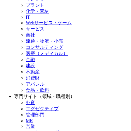
プラント
化学・素材
IT
Webサービス・ゲーム
サービス
商社
流通・物流・小売
コンサルティング
医療（メディカル）
金融
建設
不動産
消費財
アパレル
食品・飲料
専門サイト（領域・職種別）
外資
エグゼクティブ
管理部門
MR
営業