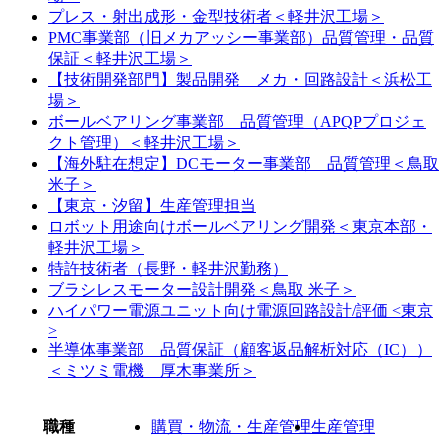
プレス・射出成形・金型技術者＜軽井沢工場＞
PMC事業部（旧メカアッシー事業部）品質管理・品質
保証＜軽井沢工場＞
【技術開発部門】製品開発 メカ・回路設計＜浜松工
場＞
ボールベアリング事業部 品質管理（APQPプロジェ
クト管理）＜軽井沢工場＞
【海外駐在想定】DCモーター事業部 品質管理＜鳥取
米子＞
【東京・汐留】生産管理担当
ロボット用途向けボールベアリング開発＜東京本部・
軽井沢工場＞
特許技術者（長野・軽井沢勤務）
ブラシレスモーター設計開発＜鳥取 米子＞
ハイパワー電源ユニット向け電源回路設計/評価 <東京
>
半導体事業部 品質保証（顧客返品解析対応（IC））
＜ミツミ電機 厚木事業所＞
職種
購買・物流・生産管理
生産管理