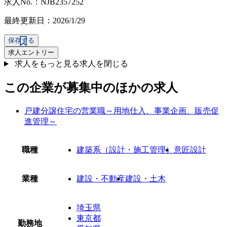
求人No.：NJB2357252
最終更新日：2026/1/29
保存する
求人エントリー
求人をもっと見る
求人を閉じる
この企業が募集中のほかの求人
戸建分譲住宅の営業職～用地仕入、事業企画、販売促
進管理～
職種
建築系（設計・施工管理）
意匠設計
業種
建設・不動産
建設・土木
埼玉県
東京都
勤務地