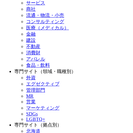
サービス
商社
流通・物流・小売
コンサルティング
医療（メディカル）
金融
建設
不動産
消費財
アパレル
食品・飲料
専門サイト（領域・職種別）
外資
エグゼクティブ
管理部門
MR
営業
マーケティング
SDGs
LGBTQ+
専門サイト（拠点別）
北海道