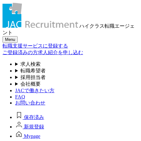
ハイクラス転職
エージェ
ント
Menu
転職支援サービスに登録する
ご登録済みの方
求人紹介を申し込む
求人検索
転職希望者
採用担当者
会社概要
JACで働きたい方
FAQ
お問い合わせ
保存済み
新規登録
Mypage