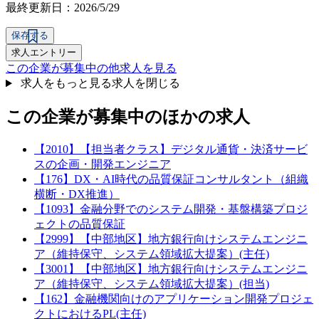
最終更新日：2026/5/29
保存する
求人エントリー
この企業が募集中の他求人を見る
求人をもっと見る
求人を閉じる
この企業が募集中のほかの求人
【2010】【担当者クラス】デジタル通貨・決済サービ
スの企画・開発エンジニア
【176】DX・AI時代の品質保証コンサルタント（組織
横断・DX推進）
【1093】金融分野でのシステム開発・基盤構築プロジ
ェクトの品質保証
【2999】【中部地区】地方銀行向けシステムエンジニ
ア（維持保守、システム領域拡大提案）(主任)
【3001】【中部地区】地方銀行向けシステムエンジニ
ア（維持保守、システム領域拡大提案）(担当)
【162】金融機関向けのアプリケーション開発プロジェ
クトにおけるPL(主任)