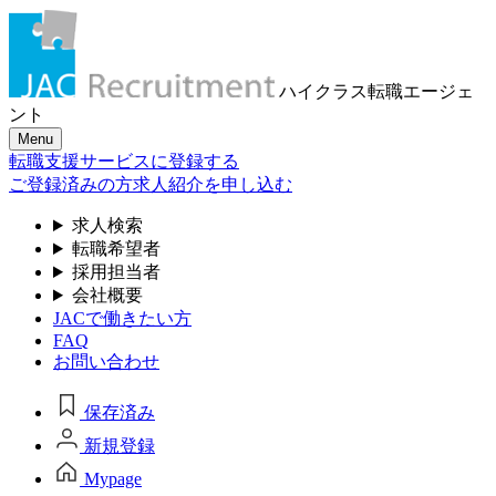
ハイクラス転職
エージェ
ント
Menu
転職支援サービスに登録する
ご登録済みの方
求人紹介を申し込む
求人検索
転職希望者
採用担当者
会社概要
JACで働きたい方
FAQ
お問い合わせ
保存済み
新規登録
Mypage