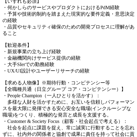
【いずれも必須】
・何かしらのサービスやプロダクトにおけるPdM経験
・予算や技術的制約を踏まえた現実的な要件定義・意思決定
の経験
・品質やセキュリティ確保のための開発プロセスに理解があ
ること
【歓迎条件】
・新規事業の立ち上げ経験
・金融機関向けサービス提供の経験
・大手SIerでの勤務経験
・UX/UI設計やユーザーリサーチの経験
【求める人物像】※期待行動・コンピテンシー等
【全職種共通（日立グループ コア・コンピテンシー）】
・People Champion（一人ひとりを活かす）：
多様な人財を活かすために、お互いを信頼しパフォーマン
スを最大限に発揮できる安心安全な職場(インクルーシブな
職場)をつくり、積極的な発言と成長を支援する。
・Customer & Society Focus（顧客・社会起点で考える）：
社会を起点に課題を捉え、常に誠実に行動することを忘れ
ずに、社内外の関係者と協創で成果に責任を持って社会に貢