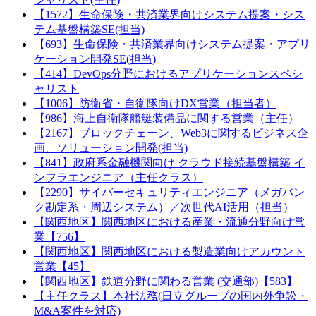
【1572】生命保険・共済業界向けシステム提案・シス
テム基盤構築SE(担当)
【693】生命保険・共済業界向けシステム提案・アプリ
ケーション開発SE(担当)
【414】DevOps分野におけるアプリケーションスペシ
ャリスト
【1006】防衛省・自衛隊向けDX営業（担当者）
【986】海上自衛隊艦艇装備品に関する営業（主任）
【2167】ブロックチェーン、Web3に関するビジネス企
画、ソリューション開発(担当)
【841】政府系金融機関向け クラウド接続基盤構築 イ
ンフラエンジニア（主任クラス）
【2290】サイバーセキュリティエンジニア（メガバン
ク勘定系・周辺システム）／次世代AI活用（担当）
【関西地区】関西地区における産業・流通分野向け営
業【756】
【関西地区】関西地区における製造業向けアカウント
営業【45】
【関西地区】鉄道分野に関わる営業 (交通部)【583】
【主任クラス】本社法務(日立グループの国内外争訟・
M&A案件を対応)