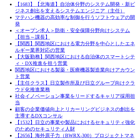
【1683】【北海道】自治体分野のシステム開発・新ビ
ジネス創出を支えるシステムエンジニア（主任）
マテハン機器の高効率な制御を行うソフトウェアの開
発
＜オープン求人＞防衛・安全保障分野向けシステム
【担当～課長】
【関西】関西地区における電力分野を中心としたエネ
ルギー業界対応の営業
【大阪勤務】関西地区における自治体のスマートシテ
ィ・DX推進を担う営業
関西地区における製薬・医療機器製造業向けアカウン
ト営業
【主任クラス】日立製作所及び日立グループ向けクラ
ウド化推進業務
社会イノベーション事業をリードするキャリア採用担
当
顧客の企業価値向上とリカーリングビジネスの創出を
主導するDXコンサル
【1532】日立の事業や製品におけるセキュリティ強化
のためのセキュリティ人財
【2656】海外原子力（BWRX-300）プロジェクトマネ