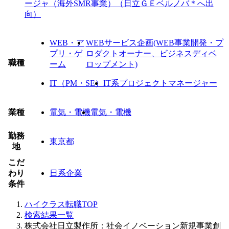
ージャ（海外SMR事業）（日立ＧＥベルノバ＊へ出
向）
WEB・ア
WEBサービス企画(WEB事業開発・プ
プリ・ゲ
ロダクトオーナー、ビジネスディベ
職種
ーム
ロップメント)
IT（PM・SE）
IT系プロジェクトマネージャー
業種
電気・電機
電気・電機
勤務
東京都
地
こだ
わり
日系企業
条件
ハイクラス転職TOP
検索結果一覧
株式会社日立製作所：社会イノベーション新規事業創