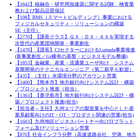
【1842】核融合・研究用加速器に関する試験、検査業
務および製品品質保証
【108】BMS（スマートビルディング）事業における
フィジカルセキュリティ・ソリューションの構築
SE（主任）
【2770】【課長クラス】ＧＸ・ＤＸ・ＡＸを実現する
次世代の産業団地開発・事業創生
【1478】【課長】CIセクターにおけるLumada事業推進
(新事業創生／Gr横串の基盤・ビジネスモデル整備)
【1853】金融業、産業・流通業ユーザ向け システム
基盤開発のテクニカルエンジニア（第二新卒も歓迎）
【435】（主任）水環境分野のアカウント営業
【1400】【熊本市】地方銀行向けシステム設計・構築
／プロジェクト推進（担当）
【1363】【鹿児島市】地方銀行向けシステム設計・構
築／プロジェクト推進(担当)
【担当者～主任】九州エリアの製造業を中心とした産
業系顧客向けのIT・OT・プロダクト関連の営業(担当)
【1603】九州地区ビジネスパートナー向けITプラット
フォーム及びソリューション営業
【870】社会インフラ分野（高速道路会社、空港、地方