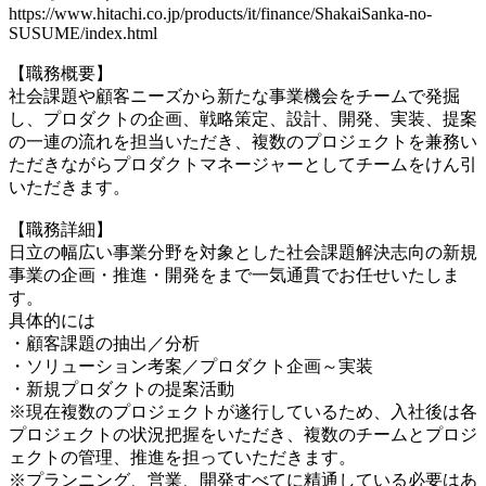
https://www.hitachi.co.jp/products/it/finance/ShakaiSanka-no-
SUSUME/index.html
【職務概要】
社会課題や顧客ニーズから新たな事業機会をチームで発掘
し、プロダクトの企画、戦略策定、設計、開発、実装、提案
の一連の流れを担当いただき、複数のプロジェクトを兼務い
ただきながらプロダクトマネージャーとしてチームをけん引
いただきます。
【職務詳細】
日立の幅広い事業分野を対象とした社会課題解決志向の新規
事業の企画・推進・開発をまで一気通貫でお任せいたしま
す。
具体的には
・顧客課題の抽出／分析
・ソリューション考案／プロダクト企画～実装
・新規プロダクトの提案活動
※現在複数のプロジェクトが遂行しているため、入社後は各
プロジェクトの状況把握をいただき、複数のチームとプロジ
ェクトの管理、推進を担っていただきます。
※プランニング、営業、開発すべてに精通している必要はあ