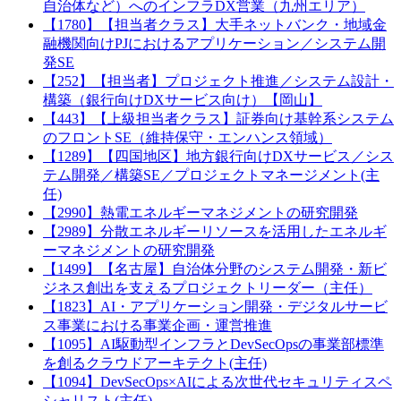
自治体など）へのインフラDX営業（九州エリア）
【1780】【担当者クラス】大手ネットバンク・地域金
融機関向けPJにおけるアプリケーション／システム開
発SE
【252】【担当者】プロジェクト推進／システム設計・
構築（銀行向けDXサービス向け）【岡山】
【443】【上級担当者クラス】証券向け基幹系システム
のフロントSE（維持保守・エンハンス領域）
【1289】【四国地区】地方銀行向けDXサービス／シス
テム開発／構築SE／プロジェクトマネージメント(主
任)
【2990】熱電エネルギーマネジメントの研究開発
【2989】分散エネルギーリソースを活用したエネルギ
ーマネジメントの研究開発
【1499】【名古屋】自治体分野のシステム開発・新ビ
ジネス創出を支えるプロジェクトリーダー（主任）
【1823】AI・アプリケーション開発・デジタルサービ
ス事業における事業企画・運営推進
【1095】AI駆動型インフラとDevSecOpsの事業部標準
を創るクラウドアーキテクト(主任)
【1094】DevSecOps×AIによる次世代セキュリティスペ
シャリスト(主任)