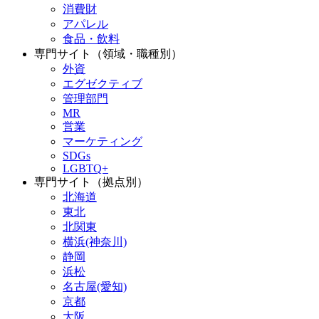
消費財
アパレル
食品・飲料
専門サイト（領域・職種別）
外資
エグゼクティブ
管理部門
MR
営業
マーケティング
SDGs
LGBTQ+
専門サイト（拠点別）
北海道
東北
北関東
横浜(神奈川)
静岡
浜松
名古屋(愛知)
京都
大阪