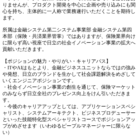
りませんが、プロダクト開発を中心に企画や売り込みにも関
心を持ち、主体的に一人称で業務遂行いただくことを期待し
ます。
所属は金融システム第二システム事業部 金融システム第四
本部（保険・共済業界管掌）ではありますが、保険業界向け
に限らず高い視座で日立の社会イノベーション事業の拡大へ
貢献いただきます。
【ポジションの魅力・やりがい・キャリアパス】
・ITやAIはもとより、金融ビジネスユニットならではの強み
や発想、日立のブランドを生かして社会課題解決をめざして
いくエンジニアポジションです。
・社会イノベーション事業の創生を通じて、保険マーケット
のみならず日立全社のプレゼンス向上をけん引いただきま
す。
・今後のキャリアアップとしては、アプリケーションスペシ
ャリスト、システムアーキテクト、ビジネスプロデューサー
といった技能特化型スペシャリストコースでポジションアッ
プがめざせます（いわゆるピープルマネージャーに限らな
い）