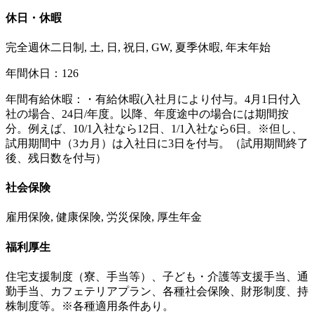
休日・休暇
完全週休二日制, 土, 日, 祝日, GW, 夏季休暇, 年末年始
年間休日：126
年間有給休暇：・有給休暇(入社月により付与。4月1日付入
社の場合、24日/年度。以降、年度途中の場合には期間按
分。例えば、10/1入社なら12日、1/1入社なら6日。※但し、
試用期間中（3カ月）は入社日に3日を付与。（試用期間終了
後、残日数を付与）
社会保険
雇用保険, 健康保険, 労災保険, 厚生年金
福利厚生
住宅支援制度（寮、手当等）、子ども・介護等支援手当、通
勤手当、カフェテリアプラン、各種社会保険、財形制度、持
株制度等。※各種適用条件あり。