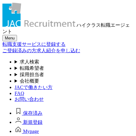
ハイクラス転職
エージェ
ント
Menu
転職支援サービスに登録する
ご登録済みの方
求人紹介を申し込む
求人検索
転職希望者
採用担当者
会社概要
JACで働きたい方
FAQ
お問い合わせ
保存済み
新規登録
Mypage