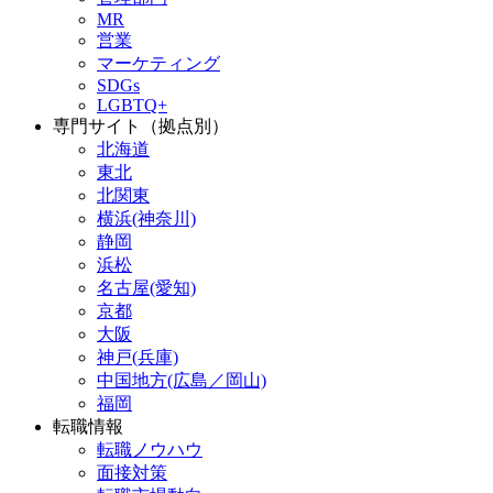
MR
営業
マーケティング
SDGs
LGBTQ+
専門サイト（拠点別）
北海道
東北
北関東
横浜(神奈川)
静岡
浜松
名古屋(愛知)
京都
大阪
神戸(兵庫)
中国地方(広島／岡山)
福岡
転職情報
転職ノウハウ
面接対策