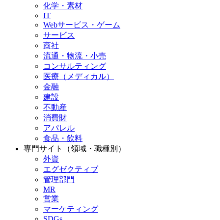
化学・素材
IT
Webサービス・ゲーム
サービス
商社
流通・物流・小売
コンサルティング
医療（メディカル）
金融
建設
不動産
消費財
アパレル
食品・飲料
専門サイト（領域・職種別）
外資
エグゼクティブ
管理部門
MR
営業
マーケティング
SDGs