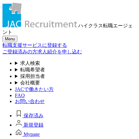
ハイクラス転職
エージェ
ント
Menu
転職支援サービスに登録する
ご登録済みの方
求人紹介を申し込む
求人検索
転職希望者
採用担当者
会社概要
JACで働きたい方
FAQ
お問い合わせ
保存済み
新規登録
Mypage