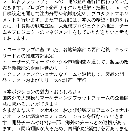
フー広告プラットフォームの一連の企画進行に携わっていた
だきます。プロダクト企画サイクルを理解・把握し、1on1や
目標設定を通して注力分野や領域を定め、プロダクトマネジ
メントを行います。また中長期には、本人の希望・能力をも
とに、中長期の戦略立案、大規模プロジェクトの推進、チー
ムやプロジェクトのマネジメントをしていただきたいと考え
ております。
・ロードマップに基づいた、各施策案件の要件定義、テック
リードとの推進方針策定
・ユーザーのフィードバックや市場調査を通じて、製品の改
善と新機能の企画推進のリード
・クロスファンクショナルなチームと連携して、製品の開
発・テストおよびリリースの計画・実行
＜本ポジションの魅力・おもしろさ＞
国内外で大規模なマーケティングプラットフォームの企画開
発に携わることができます。
さまざまなステークホルダーおよび領域プロフェッショナル
とオープンに議論やコミュニケーションを行なっていきま
す。開発チームやQAは一部、海外のチームとの連携があり
ます。（同時通訳が入るため、言語的な経験は必要ありませ