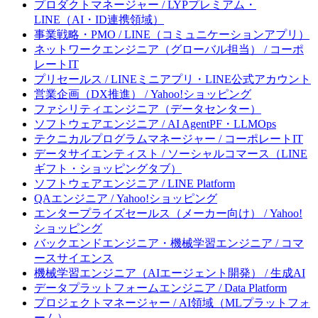
プロダクトマネージャー / LYPプレミアム・
LINE（AI・ID連携領域）
事業戦略・PMO / LINE（コミュニケーションアプリ）
ネットワークエンジニア（グローバル担当） / コーポ
レートIT
プリセールス / LINEミニアプリ・LINE公式アカウント
営業企画（DX推進） / Yahoo!ショッピング
ファシリティエンジニア（データセンター）
ソフトウェアエンジニア / AI AgentPF・LLMOps
テクニカルプログラムマネージャー / コーポレートIT
データサイエンティスト / ソーシャルコマース（LINE
ギフト・ショッピングタブ）
ソフトウェアエンジニア / LINE Platform
QAエンジニア / Yahoo!ショッピング
エンタープライズセールス（メーカー向け） / Yahoo!
ショッピング
バックエンドエンジニア・機械学習エンジニア / コマ
ースサイエンス
機械学習エンジニア（AIエージェント開発） / 生成AI
データプラットフォームエンジニア / Data Platform
プロジェクトマネージャー / AI領域（MLプラットフォ
ーム）