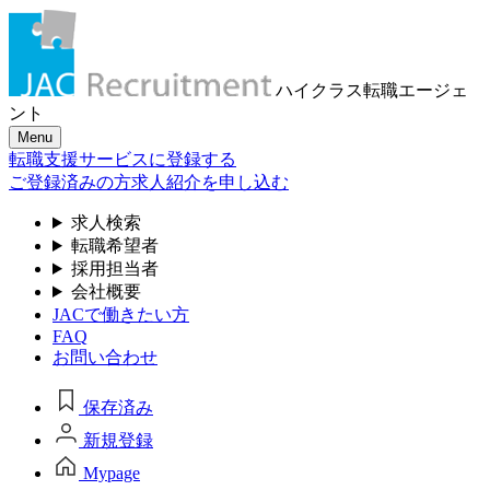
ハイクラス転職
エージェ
ント
Menu
転職支援サービスに登録する
ご登録済みの方
求人紹介を申し込む
求人検索
転職希望者
採用担当者
会社概要
JACで働きたい方
FAQ
お問い合わせ
保存済み
新規登録
Mypage