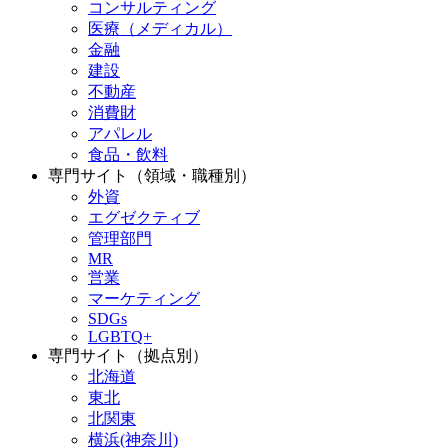
コンサルティング
医療（メディカル）
金融
建設
不動産
消費財
アパレル
食品・飲料
専門サイト（領域・職種別）
外資
エグゼクティブ
管理部門
MR
営業
マーケティング
SDGs
LGBTQ+
専門サイト（拠点別）
北海道
東北
北関東
横浜(神奈川)