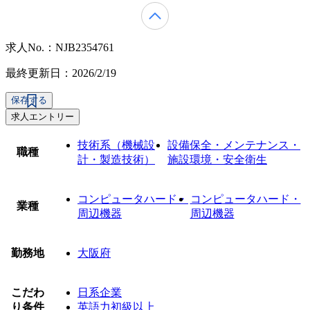
求人No.：NJB2354761
最終更新日：2026/2/19
保存する
求人エントリー
技術系（機械設
設備保全・メンテナンス・
職種
計・製造技術）
施設環境・安全衛生
コンピュータハード・
コンピュータハード・
業種
周辺機器
周辺機器
勤務地
大阪府
こだわ
日系企業
り条件
英語力初級以上