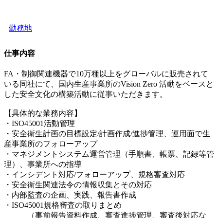
勤務地
仕事内容
FA・制御関連機器で10万種以上をグローバルに販売されて
いる同社にて、国内生産事業所のVision Zero 活動をベースと
した安全文化の構築活動に従事いただきます。
【具体的な業務内容】
・ISO45001活動管理
・安全衛生計画の目標設定/計画作成/進捗管理、運用面で生
産事業所のフォローアップ
・マネジメントシステム運営管理（手順書、帳票、記録等管
理）、事業所への指導
・インシデント対応/フォローアップ、規格審査対応
・安全衛生関連法令の情報収集とその対応
・内部監査の企画、実践、報告書作成
・ISO45001規格審査の取りまとめ
（事前報告資料作成、審査進捗管理、審査後対応な