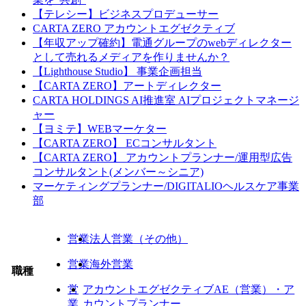
【テレシー】ビジネスプロデューサー
CARTA ZERO アカウントエグゼクティブ
【年収アップ確約】電通グループのwebディレクター
として売れるメディアを作りませんか？
【Lighthouse Studio】 事業企画担当
【CARTA ZERO】アートディレクター
CARTA HOLDINGS AI推進室 AIプロジェクトマネージ
ャー
【ヨミテ】WEBマーケター
【CARTA ZERO】 ECコンサルタント
【CARTA ZERO】 アカウントプランナー/運用型広告
コンサルタント(メンバー～シニア)
マーケティングプランナー/DIGITALIOヘルスケア事業
部
営業
法人営業（その他）
営業
海外営業
職種
営
アカウントエグゼクティブAE（営業）・ア
業
カウントプランナー