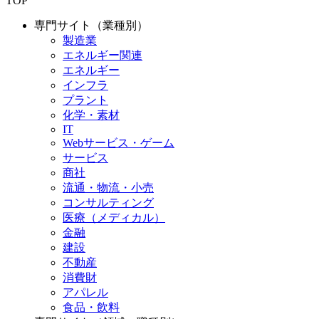
TOP
専門サイト（業種別）
製造業
エネルギー関連
エネルギー
インフラ
プラント
化学・素材
IT
Webサービス・ゲーム
サービス
商社
流通・物流・小売
コンサルティング
医療（メディカル）
金融
建設
不動産
消費財
アパレル
食品・飲料