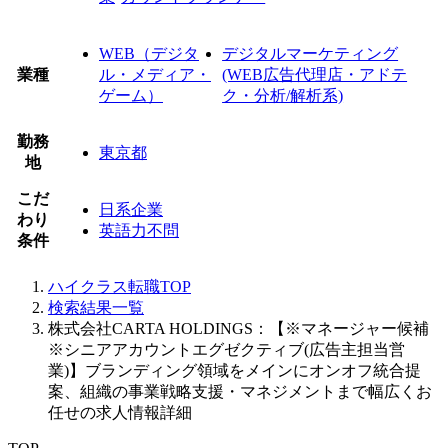
WEB（デジタ
デジタルマーケティング
業種
ル・メディア・
(WEB広告代理店・アドテ
ゲーム）
ク・分析/解析系)
勤務
東京都
地
こだ
日系企業
わり
英語力不問
条件
ハイクラス転職TOP
検索結果一覧
株式会社CARTA HOLDINGS：【※マネージャー候補
※シニアアカウントエグゼクティブ(広告主担当営
業)】ブランディング領域をメインにオンオフ統合提
案、組織の事業戦略支援・マネジメントまで幅広くお
任せの求人情報詳細