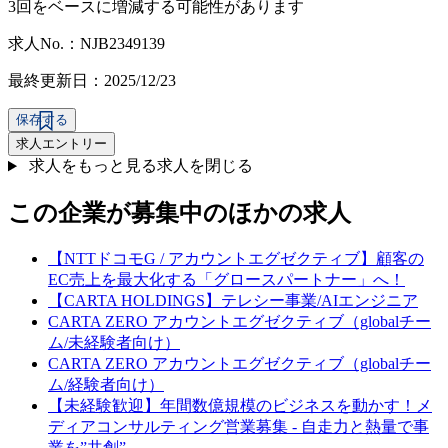
3回をベースに増減する可能性があります
求人No.：NJB2349139
最終更新日：2025/12/23
保存する
求人エントリー
求人をもっと見る
求人を閉じる
この企業が募集中のほかの求人
【NTTドコモG / アカウントエグゼクティブ】顧客の
EC売上を最大化する「グロースパートナー」へ！
【CARTA HOLDINGS】テレシー事業/AIエンジニア
CARTA ZERO アカウントエグゼクティブ（globalチー
ム/未経験者向け）
CARTA ZERO アカウントエグゼクティブ（globalチー
ム/経験者向け）
【未経験歓迎】年間数億規模のビジネスを動かす！メ
ディアコンサルティング営業募集 - 自走力と熱量で事
業を”共創”