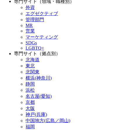
専門サイト（領域・職種別）
外資
エグゼクティブ
管理部門
MR
営業
マーケティング
SDGs
LGBTQ+
専門サイト（拠点別）
北海道
東北
北関東
横浜(神奈川)
静岡
浜松
名古屋(愛知)
京都
大阪
神戸(兵庫)
中国地方(広島／岡山)
福岡