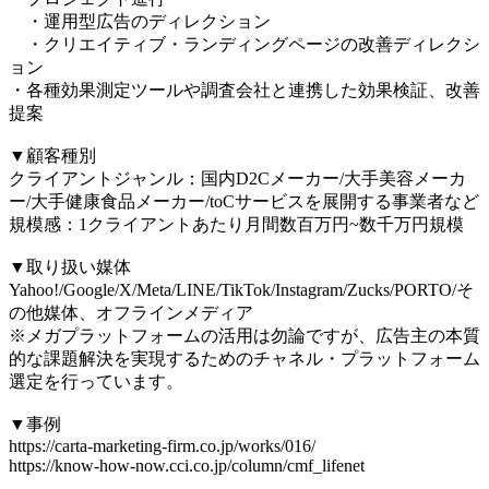
・運用型広告のディレクション
・クリエイティブ・ランディングページの改善ディレクシ
ョン
・各種効果測定ツールや調査会社と連携した効果検証、改善
提案
▼顧客種別
クライアントジャンル：国内D2Cメーカー/大手美容メーカ
ー/大手健康食品メーカー/toCサービスを展開する事業者など
規模感：1クライアントあたり月間数百万円~数千万円規模
▼取り扱い媒体
Yahoo!/Google/X/Meta/LINE/TikTok/Instagram/Zucks/PORTO/そ
の他媒体、オフラインメディア
※メガプラットフォームの活用は勿論ですが、広告主の本質
的な課題解決を実現するためのチャネル・プラットフォーム
選定を行っています。
▼事例
https://carta-marketing-firm.co.jp/works/016/
https://know-how-now.cci.co.jp/column/cmf_lifenet