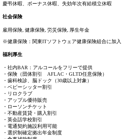
慶弔休暇、ボーナス休暇、失効年次有給積立休暇
社会保険
雇用保険, 健康保険, 労災保険, 厚生年金
※健康保険：関東ITソフトウェア健康保険組合に加入
福利厚生
・社内BAR：アルコールをフリーで提供
・保険（団体割引 AFLAC・GLTD任意保険）
・歯科検診、脳ドック（30歳以上対象）
・ベビーシッター割引
・リロクラブ
・アップル優待販売
・ローソンチケット
・不動産賃貸・購入割引
・英会話学校割引
・電通契約施設利用可能
・選択制確定拠出年金制度