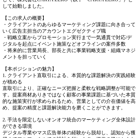
して始動しました。
【この求人の概要】
・クライアントのあらゆるマーケティング課題に向き合って
いく広告主担当のアカウントエグゼクティブ職
・戦略立案からプロモーション実行まで一気通貫で対応/デ
ジタルを起点にイベント施策などオフラインの案件多数
・将来的に営業局長、部長と共に事業戦略支援・組織マネジ
メントを担っていく
【本ポジションの魅力】
1. クライアント直取引による、本質的な課題解決の実践経験
が積める
直取引により、正確なニーズ把握と柔軟な戦略調整が可能で
す。提案商材ありきではなく顧客の事業課題に基づいた本質
的な施策実行が求められるため、営業としての介在価値を高
め、提案の精度と課題解決能力を磨くことができます。
2. 手法を限定しないオンオフ統合のマーケティング全体設計
ができる環境
デジタル専業やマス広告単体の経験から脱却し、認知から獲