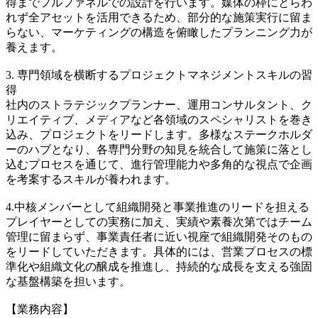
得までフルファネルでの設計を行います。媒体の枠にとらわ
れず全アセットを活用できるため、部分的な施策実行に留ま
らない、マーケティングの構造を俯瞰したプランニング力が
養えます。
3. 専門領域を横断するプロジェクトマネジメントスキルの習
得
社内のストラテジックプランナー、運用コンサルタント、ク
リエイティブ、メディアなど各領域のスペシャリストを巻き
込み、プロジェクトをリードします。多様なステークホルダ
ーのハブとなり、各専門分野の知見を統合して施策に落とし
込むプロセスを通じて、進行管理能力や多角的な視点で企画
を考案するスキルが養われます。
4.中核メンバーとして組織開発と事業推進のリードを担える
プレイヤーとしての実務に加え、実績や素養次第ではチーム
管理に留まらず、事業責任者に近い視座で組織開発そのもの
をリードしていただきます。具体的には、営業プロセスの標
準化や組織文化の醸成を推進し、持続的な成長を支える強固
な基盤構築を担います。
【業務内容】