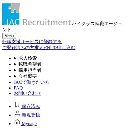
ハイクラス転職
エージェ
ント
Menu
転職支援サービスに登録する
ご登録済みの方
求人紹介を申し込む
求人検索
転職希望者
採用担当者
会社概要
JACで働きたい方
FAQ
お問い合わせ
保存済み
新規登録
Mypage