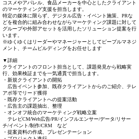
コスメやアパレル、食品メーカーを中心としたクライアント
のマーケティング支援を担当します。
特定の媒体に限らず、デジタル広告・イベント施策、PRな
どを複合的に組み合わせながらマーケティング課題に対して
グループや外部アセットを活用したソリューション提案を行
います。
※ゆくゆくはリーダーやマネージャーとしてピープルマネジ
メント、チームビルディングをお任せします
▼詳細
クライアントのフロント担当として、課題発見から戦略実
行、効果検証までを一気通貫で担当します。
・新規クライアントの開拓
広告イベント参加、既存クライアントからのご紹介、テレ
アポ等でリード獲得
・既存クライアントへの提案活動
・広告主の課題抽出、整理
・オンオフ統合のマーケティング戦略立案
テレビCM/Web広告/PR/インフルエンサー/データ/リサー
チ/イベント/制作/CRM など
・提案資料の作成、プレゼンテーション
・プロジェクト進行