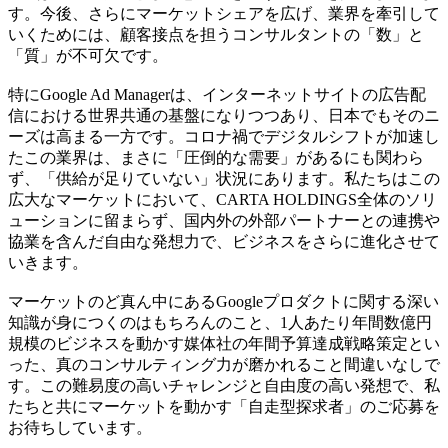
す。今後、さらにマーケットシェアを広げ、業界を牽引して
いくためには、顧客接点を担うコンサルタントの「数」と
「質」が不可欠です。
特にGoogle Ad Managerは、インターネットサイトの広告配
信における世界共通の基盤になりつつあり、日本でもそのニ
ーズは高まる一方です。コロナ禍でデジタルシフトが加速し
たこの業界は、まさに「圧倒的な需要」があるにも関わら
ず、「供給が足りていない」状況にあります。私たちはこの
広大なマーケットにおいて、CARTA HOLDINGS全体のソリ
ューションに留まらず、国内外の外部パートナーとの連携や
協業を含んだ自由な発想力で、ビジネスをさらに進化させて
いきます。
マーケットのど真ん中にあるGoogleプロダクトに関する深い
知識が身につくのはもちろんのこと、1人あたり年間数億円
規模のビジネスを動かす媒体社の年間予算達成戦略策定とい
った、真のコンサルティング力が磨かれること間違いなしで
す。この難易度の高いチャレンジと自由度の高い発想で、私
たちと共にマーケットを動かす「自走型探求者」のご応募を
お待ちしています。