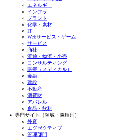
エネルギー
インフラ
プラント
化学・素材
IT
Webサービス・ゲーム
サービス
商社
流通・物流・小売
コンサルティング
医療（メディカル）
金融
建設
不動産
消費財
アパレル
食品・飲料
専門サイト（領域・職種別）
外資
エグゼクティブ
管理部門