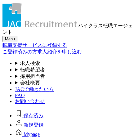
ハイクラス転職
エージェ
ント
Menu
転職支援サービスに登録する
ご登録済みの方
求人紹介を申し込む
求人検索
転職希望者
採用担当者
会社概要
JACで働きたい方
FAQ
お問い合わせ
保存済み
新規登録
Mypage