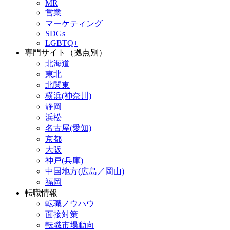
MR
営業
マーケティング
SDGs
LGBTQ+
専門サイト（拠点別）
北海道
東北
北関東
横浜(神奈川)
静岡
浜松
名古屋(愛知)
京都
大阪
神戸(兵庫)
中国地方(広島／岡山)
福岡
転職情報
転職ノウハウ
面接対策
転職市場動向