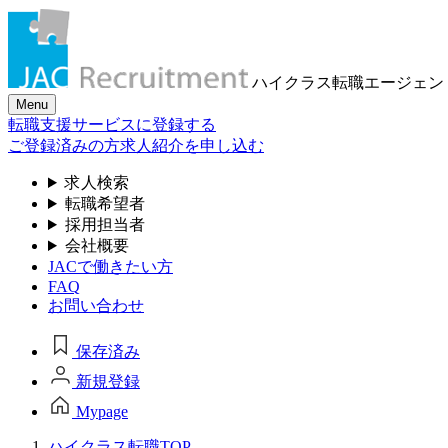
ハイクラス転職
エージェン
Menu
転職支援サービスに登録する
ご登録済みの方
求人紹介を申し込む
求人検索
転職希望者
採用担当者
会社概要
JACで働きたい方
FAQ
お問い合わせ
保存済み
新規登録
Mypage
ハイクラス転職TOP