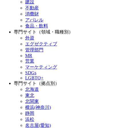
建設
不動産
消費財
アパレル
食品・飲料
専門サイト（領域・職種別）
外資
エグゼクティブ
管理部門
MR
営業
マーケティング
SDGs
LGBTQ+
専門サイト（拠点別）
北海道
東北
北関東
横浜(神奈川)
静岡
浜松
名古屋(愛知)