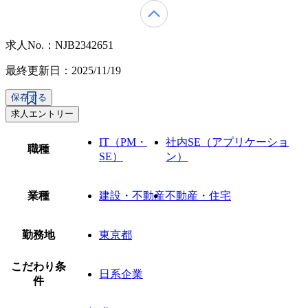
求人No.：NJB2342651
最終更新日：2025/11/19
保存する
求人エントリー
IT（PM・
社内SE（アプリケーショ
職種
SE）
ン）
業種
建設・不動産
不動産・住宅
勤務地
東京都
こだわり条
日系企業
件