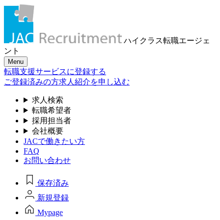
ハイクラス転職
エージェ
ント
Menu
転職支援サービスに登録する
ご登録済みの方
求人紹介を申し込む
求人検索
転職希望者
採用担当者
会社概要
JACで働きたい方
FAQ
お問い合わせ
保存済み
新規登録
Mypage