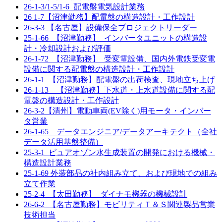
26-1-3/1-5/1-6_配電盤電気設計業務
26 1-7【沼津勤務】配電盤の構造設計・工作設計
26-3-3 【名古屋】設備保全プロジェクトリーダー
25-1-66_【沼津勤務】_インバータユニットの構造設
計・冷却設計および評価
26-1-72_【沼津勤務】_受変電設備、国内外電鉄受変電
設備に関する配電盤の構造設計・工作設計
26-1-1_【沼津勤務】配電盤の出荷検査、現地立ち上げ
26-1-13 【沼津勤務】下水道・上水道設備に関する配
電盤の構造設計・工作設計
26-3-2【清州】電動車両(EV除く)用モータ・インバー
タ営業
26-1-65 データエンジニア/データアーキテクト（全社
データ活用基盤整備）
25-3-1_ピュアオゾン水生成装置の開発における機械・
構造設計業務
25-1-69 外装部品の社内組み立て、および現地での組み
立て作業
25-2-4_【太田勤務】_ダイナモ機器の機械設計
26-6-2_【名古屋勤務】モビリティＴ＆Ｓ関連製品営業
技術担当