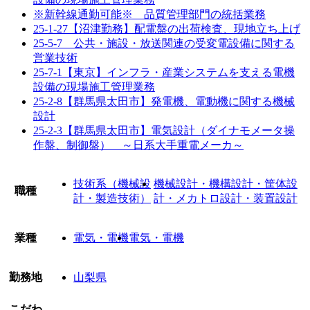
※新幹線通勤可能※ 品質管理部門の統括業務
25-1-27【沼津勤務】配電盤の出荷検査、現地立ち上げ
25-5-7 公共・施設・放送関連の受変電設備に関する
営業技術
25-7-1【東京】インフラ・産業システムを支える電機
設備の現場施工管理業務
25-2-8【群馬県太田市】発電機、電動機に関する機械
設計
25-2-3【群馬県太田市】電気設計（ダイナモメータ操
作盤、制御盤） ～日系大手重電メーカ～
技術系（機械設
機械設計・機構設計・筐体設
職種
計・製造技術）
計・メカトロ設計・装置設計
業種
電気・電機
電気・電機
勤務地
山梨県
こだわ