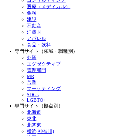
コンサルティング
医療（メディカル）
金融
建設
不動産
消費財
アパレル
食品・飲料
専門サイト（領域・職種別）
外資
エグゼクティブ
管理部門
MR
営業
マーケティング
SDGs
LGBTQ+
専門サイト（拠点別）
北海道
東北
北関東
横浜(神奈川)