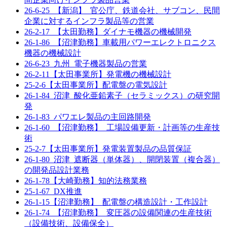
26-6-25_【新潟】_官公庁、鉄道会社、サブコン、民間
企業に対するインフラ製品等の営業
26-2-17_【太田勤務】ダイナモ機器の機械開発
26-1-86_【沼津勤務】車載用パワーエレクトロニクス
機器の機械設計
26-6-23_九州_電子機器製品の営業
26-2-11【太田事業所】発電機の機械設計
25-2-6【太田事業所】配電盤の電気設計
26-1-84_沼津_酸化亜鉛素子（セラミックス）の研究開
発
26-1-83_パワエレ製品の主回路開発
26-1-60_【沼津勤務】_工場設備更新・計画等の生産技
術
25-2-7【太田事業所】発電装置製品の品質保証
26-1-80_沼津_遮断器（単体器）、開閉装置（複合器）
の開発品設計業務
26-1-78【大崎勤務】知的法務業務
25-1-67_DX推進
26-1-15【沼津勤務】_配電盤の構造設計・工作設計
26-1-74_【沼津勤務】_変圧器の設備関連の生産技術
（設備技術、設備保全）