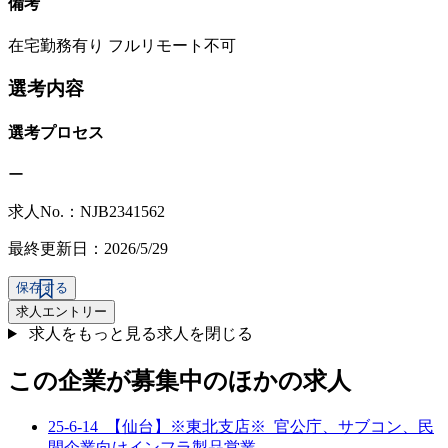
備考
在宅勤務有り フルリモート不可
選考内容
選考プロセス
ー
求人No.：NJB2341562
最終更新日：2026/5/29
保存する
求人エントリー
求人をもっと見る
求人を閉じる
この企業が募集中のほかの求人
25-6-14_【仙台】※東北支店※_官公庁、サブコン、民
間企業向けインフラ製品営業