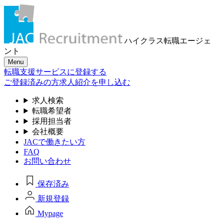
ハイクラス転職
エージェ
ント
Menu
転職支援サービスに登録する
ご登録済みの方
求人紹介を申し込む
求人検索
転職希望者
採用担当者
会社概要
JACで働きたい方
FAQ
お問い合わせ
保存済み
新規登録
Mypage