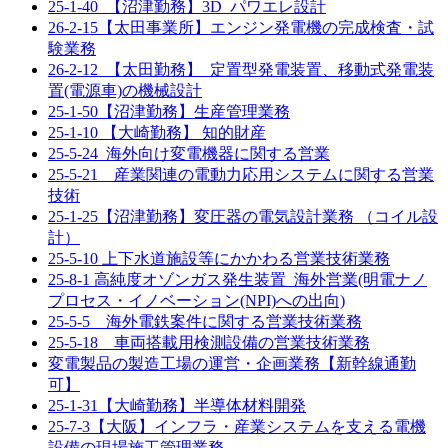
25-1-40_【沼津勤務】3D_パワエレ設計
26-2-15【太田事業所】エンジン発電機の完成検査・試
験業務
26-2-12_【太田勤務】_定置型発電装置、移動式発電装
置(電源車)の機械設計
25-1-50【沼津勤務】生産管理業務
25-1-10 【大崎勤務】 知的財産
25-5-24_海外向け変電機器に関する営業
25-5-21 産業関連の電動力応用システムに関する営業
技術
25-1-25【沼津勤務】変圧器の電気設計業務 （コイル設
計）
25-5-10 上下水道施設等にかかわる営業技術業務
25-8-1 高純度オゾンガス発生装置_海外営業(明電ナノ
プロセス・イノベーション(NPI)への出向)
25-5-5 海外電鉄案件に関する営業技術業務
25-5-18 車両搭載用検測設備の営業技術業務
変電製品の製造工場の運営・企画業務【新幹線通勤
可】
25-1-31【大崎勤務】半導体材料開発
25-7-3【大阪】インフラ・産業システムを支える電機
設備の現場施工管理業務