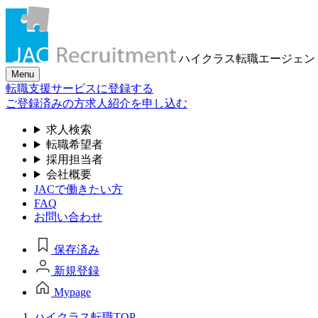
ハイクラス転職
エージェン
Menu
転職支援サービスに登録する
ご登録済みの方
求人紹介を申し込む
求人検索
転職希望者
採用担当者
会社概要
JACで働きたい方
FAQ
お問い合わせ
保存済み
新規登録
Mypage
ハイクラス転職TOP