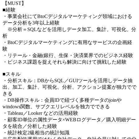
【MUST】
■経験
・事業会社にてBtoCデジタルマーケティング領域における
データ分析を3年以上経験
※分析＝SQLなどを活用しデータ加工、集計、可視化、分
析
・BtoCデジタルマーケティングに有用なサービスの企画経
験
・リテール・金融(銀行、生保・決済業界でのビジネス経験
・ビジネス課題を捉えそれら解決に向けて挑戦した経験
■スキル
・分析スキル：DBからSQL／GUIツールを活用しデータ抽
出、加工、集計、可視化、分析、アクション提案が独力でで
きる
・DB操作スキル：会員IDで紐づく多種データのjoinや
windows関数、サブクエリレベルを独力でできる
・Tableau／Looker などの活用経験
・顧客ID単位の属性データ×WEBログデータ／購入明細デー
タを統合／分析した経験
・統計検定2級相当の統計知識