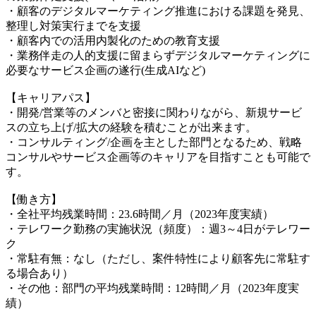
・顧客のデジタルマーケティング推進における課題を発見、
整理し対策実行までを支援
・顧客内での活用内製化のための教育支援
・業務伴走の人的支援に留まらずデジタルマーケティングに
必要なサービス企画の遂行(生成AIなど)
【キャリアパス】
・開発/営業等のメンバと密接に関わりながら、新規サービ
スの立ち上げ/拡大の経験を積むことが出来ます。
・コンサルティング/企画を主とした部門となるため、戦略
コンサルやサービス企画等のキャリアを目指すことも可能で
す。
【働き方】
・全社平均残業時間：23.6時間／月（2023年度実績）
・テレワーク勤務の実施状況（頻度）：週3～4日がテレワー
ク
・常駐有無：なし（ただし、案件特性により顧客先に常駐す
る場合あり）
・その他：部門の平均残業時間：12時間／月（2023年度実
績）