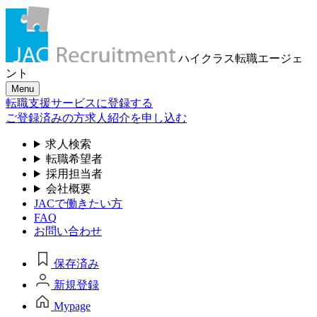
ハイクラス転職
エージェ
ント
Menu
転職支援サービスに登録する
ご登録済みの方
求人紹介を申し込む
求人検索
転職希望者
採用担当者
会社概要
JACで働きたい方
FAQ
お問い合わせ
保存済み
新規登録
Mypage