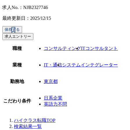
求人No.：NJB2327746
最終更新日：2025/12/15
保存する
求人エントリー
職種
コンサルティング
ITコンサルタント
業種
IT・通信
システムインテグレーター
勤務地
東京都
日系企業
こだわり条件
英語力不問
ハイクラス転職TOP
検索結果一覧