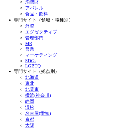
消費財
アパレル
食品・飲料
専門サイト（領域・職種別）
外資
エグゼクティブ
管理部門
MR
営業
マーケティング
SDGs
LGBTQ+
専門サイト（拠点別）
北海道
東北
北関東
横浜(神奈川)
静岡
浜松
名古屋(愛知)
京都
大阪