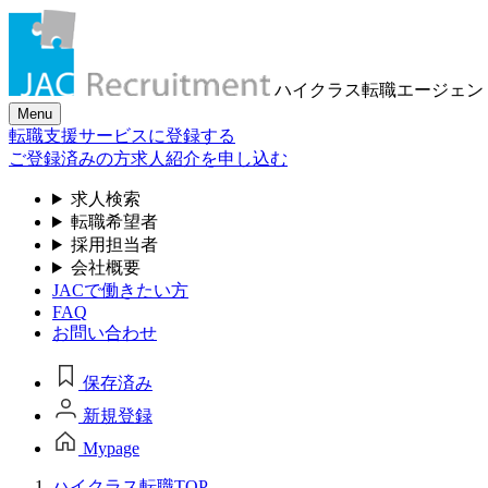
ハイクラス転職
エージェン
Menu
転職支援サービスに登録する
ご登録済みの方
求人紹介を申し込む
求人検索
転職希望者
採用担当者
会社概要
JACで働きたい方
FAQ
お問い合わせ
保存済み
新規登録
Mypage
ハイクラス転職TOP