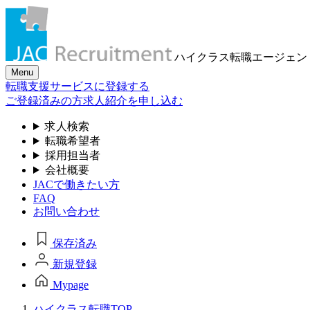
ハイクラス転職
エージェン
Menu
転職支援サービスに登録する
ご登録済みの方
求人紹介を申し込む
求人検索
転職希望者
採用担当者
会社概要
JACで働きたい方
FAQ
お問い合わせ
保存済み
新規登録
Mypage
ハイクラス転職TOP