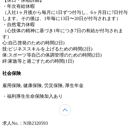
【休日・休暇詳細】
・年次有給休暇
（入社1ヶ月後から毎月に1日ずつ付与し、6ヶ月目に7日付与
します。その後は、1年毎に13日〜20日が付与されます）
・自然電力休暇
（心技体の精神に基づき1年につき7日の有給が付与されま
す）
心:自己啓発のための時間(2日)
技:ビジネススキルを上げるための時間(2日)
体:スポーツ等自己の体調管理のための時間(2日)
絆:家族等と過ごすための時間(1日)
社会保険
雇用保険, 健康保険, 労災保険, 厚生年金
・福利厚生生命保険加入あり
求人No.：NJB2320593