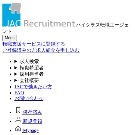
ハイクラス転職
エージェ
ント
Menu
転職支援サービスに登録する
ご登録済みの方
求人紹介を申し込む
求人検索
転職希望者
採用担当者
会社概要
JACで働きたい方
FAQ
お問い合わせ
保存済み
新規登録
Mypage