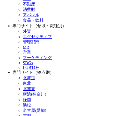
不動産
消費財
アパレル
食品・飲料
専門サイト（領域・職種別）
外資
エグゼクティブ
管理部門
MR
営業
マーケティング
SDGs
LGBTQ+
専門サイト（拠点別）
北海道
東北
北関東
横浜(神奈川)
静岡
浜松
名古屋(愛知)
京都