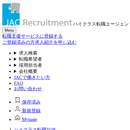
ハイクラス転職
エージェン
Menu
転職支援サービスに登録する
ご登録済みの方
求人紹介を申し込む
求人検索
転職希望者
採用担当者
会社概要
JACで働きたい方
FAQ
お問い合わせ
保存済み
新規登録
Mypage
ハイクラス転職TOP