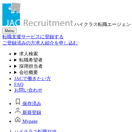
ハイクラス転職
エージェン
Menu
転職支援サービスに登録する
ご登録済みの方
求人紹介を申し込む
求人検索
転職希望者
採用担当者
会社概要
JACで働きたい方
FAQ
お問い合わせ
保存済み
新規登録
Mypage
ハイクラス転職TOP