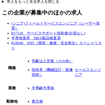
求人をもっと見る
求人を閉じる
この企業が募集中のほかの求人
(シニア)フィールドサービスエンジニア（レーザー装
置）
R17118 サービスサポート技術者(出張なし)
半導体業界 MKS製品検査員
R18940 EHS（環境・健康・安全衛生）スペシャリス
ト
営業
法人営業（その他）
職種
技術系（機械設計・製造
セールスエンジ
技術）
ニア
業種
半導体
半導体
勤務地
東京都