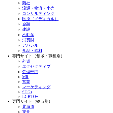
商社
流通・物流・小売
コンサルティング
医療（メディカル）
金融
建設
不動産
消費財
アパレル
食品・飲料
専門サイト（領域・職種別）
外資
エグゼクティブ
管理部門
MR
営業
マーケティング
SDGs
LGBTQ+
専門サイト（拠点別）
北海道
東北