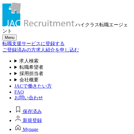
ハイクラス転職
エージェ
ント
Menu
転職支援サービスに登録する
ご登録済みの方
求人紹介を申し込む
求人検索
転職希望者
採用担当者
会社概要
JACで働きたい方
FAQ
お問い合わせ
保存済み
新規登録
Mypage