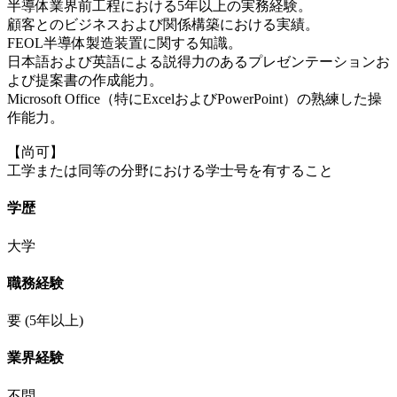
半導体業界前工程における5年以上の実務経験。
顧客とのビジネスおよび関係構築における実績。
FEOL半導体製造装置に関する知識。
日本語および英語による説得力のあるプレゼンテーションお
よび提案書の作成能力。
Microsoft Office（特にExcelおよびPowerPoint）の熟練した操
作能力。
【尚可】
工学または同等の分野における学士号を有すること
学歴
大学
職務経験
要
(5年以上)
業界経験
不問