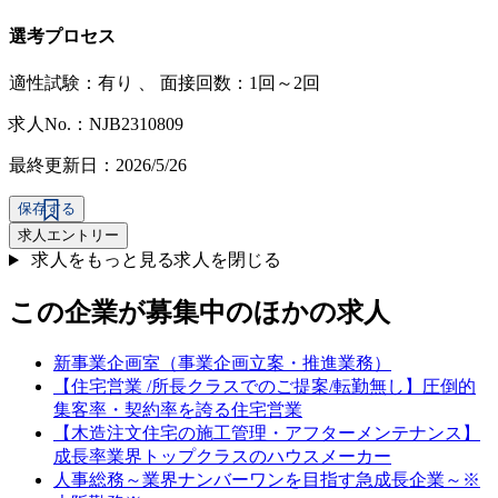
選考プロセス
適性試験：
有り
、
面接回数：1回～2回
求人No.：NJB2310809
最終更新日：2026/5/26
保存する
求人エントリー
求人をもっと見る
求人を閉じる
この企業が募集中のほかの求人
新事業企画室（事業企画立案・推進業務）
【住宅営業 /所長クラスでのご提案/転勤無し】圧倒的
集客率・契約率を誇る住宅営業
【木造注文住宅の施工管理・アフターメンテナンス】
成長率業界トップクラスのハウスメーカー
人事総務～業界ナンバーワンを目指す急成長企業～※