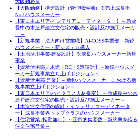
大阪勤務※
【大阪勤務】構造設計（管理職候補）※売上成長率
No.1ハウスメーカー
【東日本エリア/インテリアコーディネーター】～急成
長中の木造戸建注文住宅の販売・設計及び施工メーカ
ー～
【新規事業 法人向け営業職】Ai-COSS事業部 新鋭
ハウスメーカー・新システム導入
【土地活用事業/建築設計】※成長ハウスメーカー新規
事業
【資産活用部／木造・RC・S造設計】～新鋭ハウスメ
ーカー新規事業立ち上げポジション～
【資産活用部 営業】～新鋭ハウスメーカーにおける新
規事業立上げポジション～
【東日本エリア/ハイクラス人材提案】 ～急成長中の木
造戸建注文住宅の販売・設計及び施工メーカー～
【木造注文住宅の設計・インテリアコーディネータ
ー】成長率業界トップクラスのハウスメーカー
【住宅営業 /転勤無し】～圧倒的集客数・契約率を誇る
注文住宅営業～