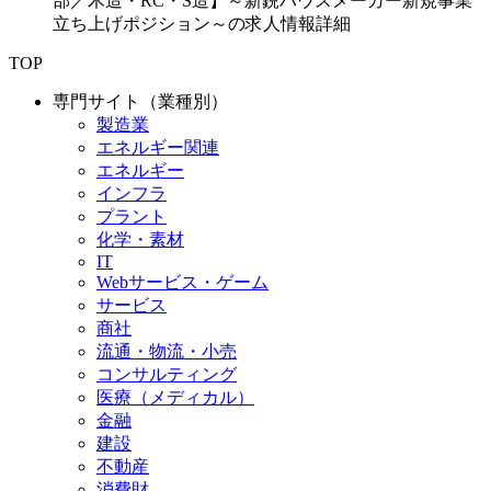
部／木造・RC・S造】～新鋭ハウスメーカー新規事業
立ち上げポジション～の求人情報詳細
TOP
専門サイト（業種別）
製造業
エネルギー関連
エネルギー
インフラ
プラント
化学・素材
IT
Webサービス・ゲーム
サービス
商社
流通・物流・小売
コンサルティング
医療（メディカル）
金融
建設
不動産
消費財