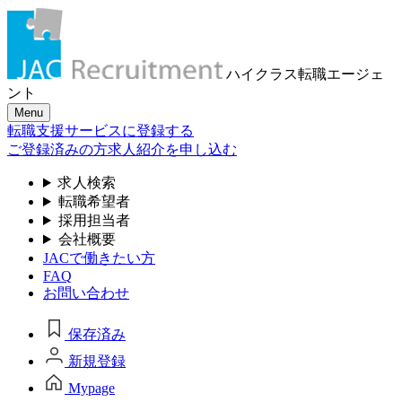
ハイクラス転職
エージェ
ント
Menu
転職支援サービスに登録する
ご登録済みの方
求人紹介を申し込む
求人検索
転職希望者
採用担当者
会社概要
JACで働きたい方
FAQ
お問い合わせ
保存済み
新規登録
Mypage