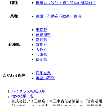
職種
建築系（設計・施工管理）
建築施工
業種
建設・不動産
不動産・住宅
東京都
神奈川県
愛知県
勤務地
京都府
大阪府
兵庫県
福岡県
日系企業
こだわり条件
英語力不問
ハイクラス転職TOP
検索結果一覧
株式会社アイ工務店：※工事責任者候補※【資産活用