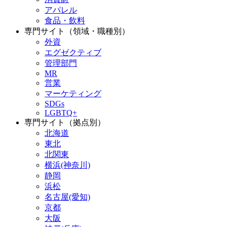
アパレル
食品・飲料
専門サイト（領域・職種別）
外資
エグゼクティブ
管理部門
MR
営業
マーケティング
SDGs
LGBTQ+
専門サイト（拠点別）
北海道
東北
北関東
横浜(神奈川)
静岡
浜松
名古屋(愛知)
京都
大阪