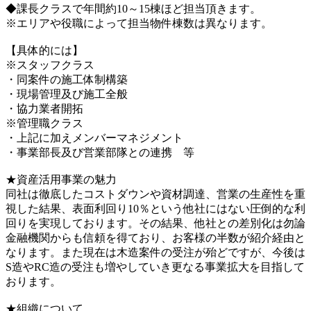
◆課長クラスで年間約10～15棟ほど担当頂きます。
※エリアや役職によって担当物件棟数は異なります。
【具体的には】
※スタッフクラス
・同案件の施工体制構築
・現場管理及び施工全般
・協力業者開拓
※管理職クラス
・上記に加えメンバーマネジメント
・事業部長及び営業部隊との連携 等
★資産活用事業の魅力
同社は徹底したコストダウンや資材調達、営業の生産性を重
視した結果、表面利回り10％という他社にはない圧倒的な利
回りを実現しております。その結果、他社との差別化は勿論
金融機関からも信頼を得ており、お客様の半数が紹介経由と
なります。また現在は木造案件の受注が殆どですが、今後は
S造やRC造の受注も増やしていき更なる事業拡大を目指して
おります。
★組織について