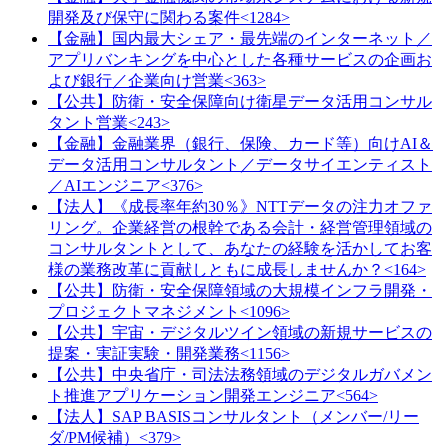
開発及び保守に関わる案件<1284>
【金融】国内最大シェア・最先端のインターネット／
アプリバンキングを中心とした各種サービスの企画お
よび銀行／企業向け営業<363>
【公共】防衛・安全保障向け衛星データ活用コンサル
タント営業<243>
【金融】金融業界（銀行、保険、カード等）向けAI＆
データ活用コンサルタント／データサイエンティスト
／AIエンジニア<376>
【法人】《成長率年約30％》NTTデータの注力オファ
リング。企業経営の根幹である会計・経営管理領域の
コンサルタントとして、あなたの経験を活かしてお客
様の業務改革に貢献しともに成長しませんか？<164>
【公共】防衛・安全保障領域の大規模インフラ開発・
プロジェクトマネジメント<1096>
【公共】宇宙・デジタルツイン領域の新規サービスの
提案・実証実験・開発業務<1156>
【公共】中央省庁・司法法務領域のデジタルガバメン
ト推進アプリケーション開発エンジニア<564>
【法人】SAP BASISコンサルタント（メンバー/リー
ダ/PM候補）<379>