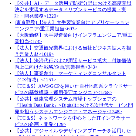
【公共】AI・データ活用で防衛分野における高度意思
決定を実現するデータドリブンサービスの提案・実
証・開発業務<1320>
[東京勤務]【法人】大手製造業向けアプリケーション
エンジニア/重工業担当<693>
【大阪勤務】大手製造業向けインフラエンジニア/重工
業担当<173>
【法人】交通観光業界における当社ビジネス拡大を担
う営業人材<1019>
【法人】決済代行および周辺サービス拡大、付加価値
向上に向けた戦略/企画/営業担当<343>
【法人】事業創出、マーケティングコンサルタント
（CX領域）<1251>
【TC＆S】AWS/GCPを用いた自社地図系クラウドサー
ビスの基盤構築・運用保守エンジニア<1268>
【公共】健康管理システム市場トップシェアの
『Health Data Bank』×Digitalにおける次世代サービス開
発を担うシステムエンジニア・マネージャ<1248>
【TC＆S】ネットワークを中心としたITインフラサー
ビスの企画・開発<129>
【公共】アジャイルやデザインアプローチを活用した