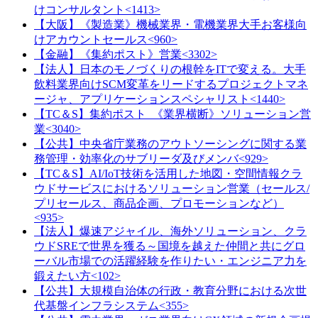
けコンサルタント<1413>
【大阪】《製造業》機械業界・電機業界大手お客様向
けアカウントセールス<960>
【金融】《集約ポスト》営業<3302>
【法人】日本のモノづくりの根幹をITで変える。大手
飲料業界向けSCM変革をリードするプロジェクトマネ
ージャ、アプリケーションスペシャリスト<1440>
【TC＆S】集約ポスト_《業界横断》ソリューション営
業<3040>
【公共】中央省庁業務のアウトソーシングに関する業
務管理・効率化のサブリーダ及びメンバ<929>
【TC＆S】AI/IoT技術を活用した地図・空間情報クラ
ウドサービスにおけるソリューション営業（セールス/
プリセールス、商品企画、プロモーションなど）
<935>
【法人】爆速アジャイル、海外ソリューション、クラ
ウドSREで世界を獲る～国境を越えた仲間と共にグロ
ーバル市場での活躍経験を作りたい・エンジニア力を
鍛えたい方<102>
【公共】大規模自治体の行政・教育分野における次世
代基盤インフラシステム<355>