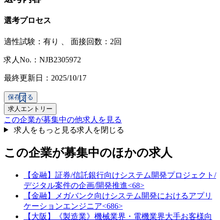
選考プロセス
適性試験：
有り
、
面接回数：2回
求人No.：NJB2305972
最終更新日：2025/10/17
保存する
求人エントリー
この企業が募集中の他求人を見る
求人をもっと見る
求人を閉じる
この企業が募集中のほかの求人
【金融】証券/信託銀行向けシステム開発プロジェクト/
デジタル案件の企画/開発推進<68>
【金融】メガバンク向けシステム開発におけるアプリ
ケーションエンジニア<686>
【大阪】《製造業》機械業界・電機業界大手お客様向