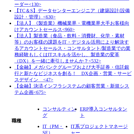
ーダー<130>
【TC＆S】データセンターエンジニア（建築設計/設備
設計・管理）<630>
【法人】《製造業》機械業界・電機業界大手お客様向
けアカウントセールス<960>
【法人】製造業（食品・飲料・消費財、化学・素材
等）のお客様の課題をIT・デジタル活用により解決す
るアカウントセールス・コンサルタント/製造業での業
務経験もしくはITスキルを活かし、製造業の変革
（DX）を一緒に牽引しませんか？<532>
【金融】メガバンクグループおよび大手証券・信託銀
行と新たなビジネスを創る！ DX企画・営業・サービ
スデザイン <47>
【金融】決済インフラシステムの顧客営業・新規シス
テム企画<675>
コンサルティン
ERP導入コンサルタン
グ
ト
職種
IT（PM・
IT系プロジェクトマネージ
SE）
ャー