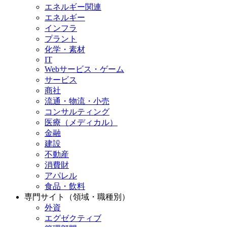
エネルギー関連
エネルギー
インフラ
プラント
化学・素材
IT
Webサービス・ゲーム
サービス
商社
流通・物流・小売
コンサルティング
医療（メディカル）
金融
建設
不動産
消費財
アパレル
食品・飲料
専門サイト（領域・職種別）
外資
エグゼクティブ