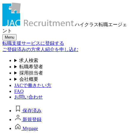
ハイクラス転職
エージェ
ント
Menu
転職支援サービスに登録する
ご登録済みの方
求人紹介を申し込む
求人検索
転職希望者
採用担当者
会社概要
JACで働きたい方
FAQ
お問い合わせ
保存済み
新規登録
Mypage