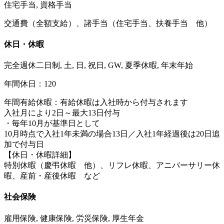
住宅手当, 資格手当
交通費（全額支給）、諸手当（住宅手当、扶養手当 他）
休日・休暇
完全週休二日制, 土, 日, 祝日, GW, 夏季休暇, 年末年始
年間休日：120
年間有給休暇：有給休暇は入社時から付与されます
入社月により2日～最大13日付与
・毎年10月が基準日として
10月時点で入社1年未満の場合13日／入社1年経過後は20日追
加で付与日
【休日・休暇詳細】
特別休暇（慶弔休暇 他）、リフレ休暇、アニバーサリー休
暇、産前・産後休暇 など
社会保険
雇用保険, 健康保険, 労災保険, 厚生年金