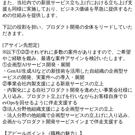
また、当社内での新規サービス立ち上げにおける立ち上げ支
援も同様に実施しており、ビジネス価値を早急に提供するた
めの仕組みを提供します。
下記の役割を担い、プロダクト開発の全体をリードしていた
だきます。
[アサイン先想定]
※以下①➁③それぞれに多数の案件がありますので、ご希望
やご経験を鑑み、最適な案件アサインを検討いたします。
①企画型AIサービス開発・展開
・GenAI/生成AIなどの新技術を活用した自組織の企画型サ
ービスの開発、実案件への導入・展開
②事業会社内製支援による新規サービスの立上
・内製化による自社プロダクト開発を進めたい事業会社様に
入り込み、プロダクト立上げを行いながらお客様自身でＤ
evOpsを回せるように伴走支援する
③法人分野他組織支援による企画型サービスの立上
・法人分野の他組織で企画型サービスの立上げに入り込み、
企画からプロダクト開発サービスインまで伴走支援する
【アピールポイント（職務の魅力）】