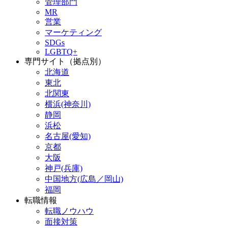
管理部門
MR
営業
マーケティング
SDGs
LGBTQ+
専門サイト（拠点別）
北海道
東北
北関東
横浜(神奈川)
静岡
浜松
名古屋(愛知)
京都
大阪
神戸(兵庫)
中国地方(広島／岡山)
福岡
転職情報
転職ノウハウ
面接対策