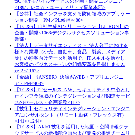
toC向けモバイルサービスの企画・開発エンジニア
<189/テレコム・ユーティリティ事業本部>
【公共】社会インフラを支える防衛領域のアプリケー
ション開発・PM／PL候補<488>
【TC＆S】自社生成AIソリューション【LITRON】の
企画・開発<1068/デジタルサクセスソリューション事
業部>
【法人】データサイエンティスト_法人分野における
様々な業界（小売、自動車、食品、製薬、メディア
等）の顧客向けデータ利活用で、ITスキルを活かし、
お客様のビジネスモデルや組織変革を目指しません
か？<1162>
【金融】《ANSER》決済系WEB・アプリエンジニ
ア・PM<403>
【TC＆S】ITセールス_NW、セキュリティを中心とし
たインフラ領域のインテグレーション及び関連サービ
スのセールス・企画業務<117>
【技術】セキュリティインテグレーション・エンジニ
ア/コンサルタント（リモート勤務・フレックス有）
<141><1244>
【TC＆S】AI/IoT技術を活用した地図・空間情報クラ
ウドサービスの新機能企画および開発の推進チームリ