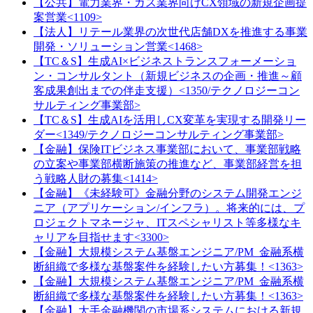
【公共】電力業界・ガス業界向けCX領域の新規企画提
案営業<1109>
【法人】リテール業界の次世代店舗DXを推進する事業
開発・ソリューション営業<1468>
【TC＆S】生成AI×ビジネストランスフォーメーショ
ン・コンサルタント（新規ビジネスの企画・推進～顧
客成果創出までの伴走支援）<1350/テクノロジーコン
サルティング事業部>
【TC＆S】生成AIを活用しCX変革を実現する開発リー
ダー<1349/テクノロジーコンサルティング事業部>
【金融】保険ITビジネス事業部において、事業部戦略
の立案や事業部横断施策の推進など、事業部経営を担
う戦略人財の募集<1414>
【金融】《未経験可》金融分野のシステム開発エンジ
ニア（アプリケーション/インフラ）。将来的には、プ
ロジェクトマネージャ、ITスペシャリスト等多様なキ
ャリアを目指せます<3300>
【金融】大規模システム基盤エンジニア/PM_金融系横
断組織で多様な基盤案件を経験したい方募集！<1363>
【金融】大規模システム基盤エンジニア/PM_金融系横
断組織で多様な基盤案件を経験したい方募集！<1363>
【金融】大手金融機関の市場系システムにおける新規