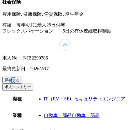
社会保険
雇用保険, 健康保険, 労災保険, 厚生年金
有給：毎年4月に最大25日付与
フレックスバケーション 5日の有休連続取得制度
求人No.：NJB2290786
最終更新日：2026/2/17
保存する
求人エントリー
職種
IT（PM・SE）
セキュリティエンジニア
業種
自動車・部品
自動車・部品