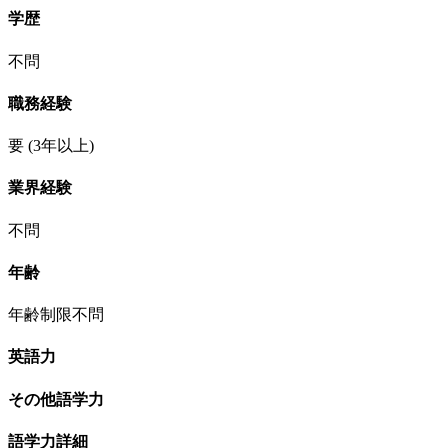
学歴
不問
職務経験
要
(3年以上)
業界経験
不問
年齢
年齢制限不問
英語力
その他語学力
語学力詳細