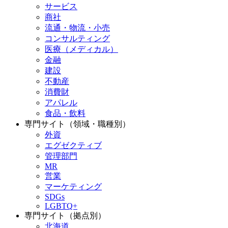
サービス
商社
流通・物流・小売
コンサルティング
医療（メディカル）
金融
建設
不動産
消費財
アパレル
食品・飲料
専門サイト（領域・職種別）
外資
エグゼクティブ
管理部門
MR
営業
マーケティング
SDGs
LGBTQ+
専門サイト（拠点別）
北海道