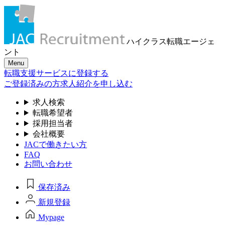
ハイクラス転職
エージェ
ント
Menu
転職支援サービスに登録する
ご登録済みの方
求人紹介を申し込む
求人検索
転職希望者
採用担当者
会社概要
JACで働きたい方
FAQ
お問い合わせ
保存済み
新規登録
Mypage