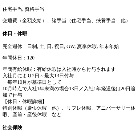
住宅手当, 資格手当
交通費（全額支給）、諸手当（住宅手当、扶養手当 他）
休日・休暇
完全週休二日制, 土, 日, 祝日, GW, 夏季休暇, 年末年始
年間休日：120
年間有給休暇：有給休暇は入社時から付与されます
入社月により2日～最大13日付与
・毎年10月が基準日として
10月時点で入社1年未満の場合13日／入社1年経過後は20日追
加で付与
【休日・休暇詳細】
特別休暇（慶弔休暇 他）、リフレ休暇、アニバーサリー休
暇、産前・産後休暇 など
社会保険