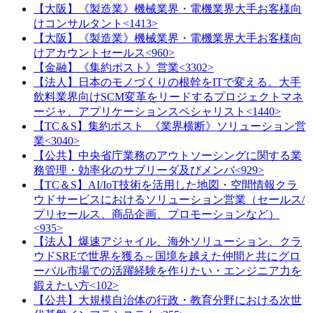
【大阪】《製造業》機械業界・電機業界大手お客様向
けコンサルタント<1413>
【大阪】《製造業》機械業界・電機業界大手お客様向
けアカウントセールス<960>
【金融】《集約ポスト》営業<3302>
【法人】日本のモノづくりの根幹をITで変える。大手
飲料業界向けSCM変革をリードするプロジェクトマネ
ージャ、アプリケーションスペシャリスト<1440>
【TC＆S】集約ポスト_《業界横断》ソリューション営
業<3040>
【公共】中央省庁業務のアウトソーシングに関する業
務管理・効率化のサブリーダ及びメンバ<929>
【TC＆S】AI/IoT技術を活用した地図・空間情報クラ
ウドサービスにおけるソリューション営業（セールス/
プリセールス、商品企画、プロモーションなど）
<935>
【法人】爆速アジャイル、海外ソリューション、クラ
ウドSREで世界を獲る～国境を越えた仲間と共にグロ
ーバル市場での活躍経験を作りたい・エンジニア力を
鍛えたい方<102>
【公共】大規模自治体の行政・教育分野における次世