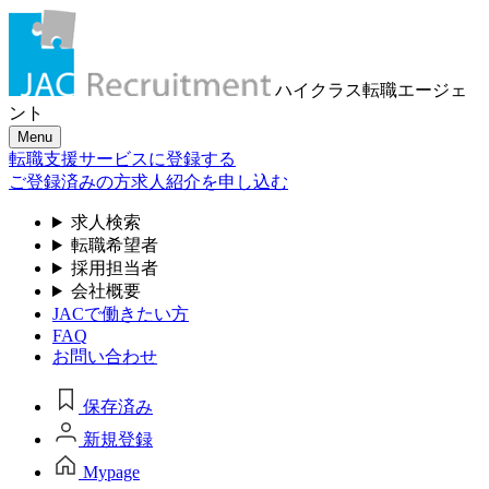
ハイクラス転職
エージェ
ント
Menu
転職支援サービスに登録する
ご登録済みの方
求人紹介を申し込む
求人検索
転職希望者
採用担当者
会社概要
JACで働きたい方
FAQ
お問い合わせ
保存済み
新規登録
Mypage