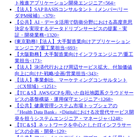
ト推進アプリケーション開発エンジニア<564>
【法人】SAP BASISコンサルタント（メンバー/リー
ダ/PM候補）<379>
【公共】AI・データ活用で防衛分野における高度意思
決定を実現するデータドリブンサービスの提案・実
証・開発業務<1320>
[東京勤務]【法人】大手製造業向けアプリケーション
エンジニア/重工業担当<693>
【大阪勤務】大手製造業向けインフラエンジニア/重工
業担当<173>
【法人】決済代行および周辺サービス拡大、付加価値
向上に向けた戦略/企画/営業担当<343>
【法人】事業創出、マーケティングコンサルタント
（CX領域）<1251>
【TC＆S】AWS/GCPを用いた自社地図系クラウドサー
ビスの基盤構築・運用保守エンジニア<1268>
【公共】健康管理システム市場トップシェアの
『Health Data Bank』×Digitalにおける次世代サービス開
発を担うシステムエンジニア・マネージャ<1248>
【TC＆S】ネットワークを中心としたITインフラサー
ビスの企画・開発<129>