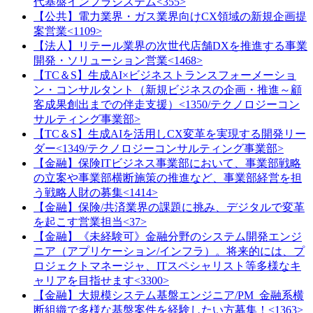
代基盤インフラシステム<355>
【公共】電力業界・ガス業界向けCX領域の新規企画提
案営業<1109>
【法人】リテール業界の次世代店舗DXを推進する事業
開発・ソリューション営業<1468>
【TC＆S】生成AI×ビジネストランスフォーメーショ
ン・コンサルタント（新規ビジネスの企画・推進～顧
客成果創出までの伴走支援）<1350/テクノロジーコン
サルティング事業部>
【TC＆S】生成AIを活用しCX変革を実現する開発リー
ダー<1349/テクノロジーコンサルティング事業部>
【金融】保険ITビジネス事業部において、事業部戦略
の立案や事業部横断施策の推進など、事業部経営を担
う戦略人財の募集<1414>
【金融】保険/共済業界の課題に挑み、デジタルで変革
を起こす営業担当<37>
【金融】《未経験可》金融分野のシステム開発エンジ
ニア（アプリケーション/インフラ）。将来的には、プ
ロジェクトマネージャ、ITスペシャリスト等多様なキ
ャリアを目指せます<3300>
【金融】大規模システム基盤エンジニア/PM_金融系横
断組織で多様な基盤案件を経験したい方募集！<1363>