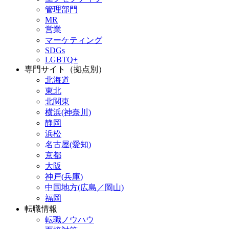
管理部門
MR
営業
マーケティング
SDGs
LGBTQ+
専門サイト（拠点別）
北海道
東北
北関東
横浜(神奈川)
静岡
浜松
名古屋(愛知)
京都
大阪
神戸(兵庫)
中国地方(広島／岡山)
福岡
転職情報
転職ノウハウ