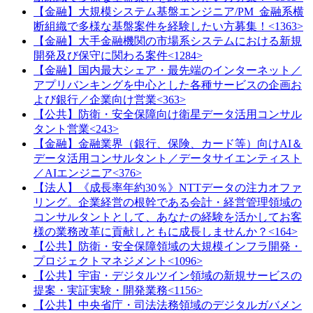
【金融】大規模システム基盤エンジニア/PM_金融系横
断組織で多様な基盤案件を経験したい方募集！<1363>
【金融】大手金融機関の市場系システムにおける新規
開発及び保守に関わる案件<1284>
【金融】国内最大シェア・最先端のインターネット／
アプリバンキングを中心とした各種サービスの企画お
よび銀行／企業向け営業<363>
【公共】防衛・安全保障向け衛星データ活用コンサル
タント営業<243>
【金融】金融業界（銀行、保険、カード等）向けAI＆
データ活用コンサルタント／データサイエンティスト
／AIエンジニア<376>
【法人】《成長率年約30％》NTTデータの注力オファ
リング。企業経営の根幹である会計・経営管理領域の
コンサルタントとして、あなたの経験を活かしてお客
様の業務改革に貢献しともに成長しませんか？<164>
【公共】防衛・安全保障領域の大規模インフラ開発・
プロジェクトマネジメント<1096>
【公共】宇宙・デジタルツイン領域の新規サービスの
提案・実証実験・開発業務<1156>
【公共】中央省庁・司法法務領域のデジタルガバメン