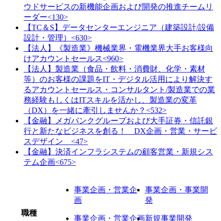
ウドサービスの新機能企画および開発の推進チームリ
ーダー<130>
【TC＆S】データセンターエンジニア（建築設計/設備
設計・管理）<630>
【法人】《製造業》機械業界・電機業界大手お客様向
けアカウントセールス<960>
【法人】製造業（食品・飲料・消費財、化学・素材
等）のお客様の課題をIT・デジタル活用により解決す
るアカウントセールス・コンサルタント/製造業での業
務経験もしくはITスキルを活かし、製造業の変革
（DX）を一緒に牽引しませんか？<532>
【金融】メガバンクグループおよび大手証券・信託銀
行と新たなビジネスを創る！ DX企画・営業・サービ
スデザイン <47>
【金融】決済インフラシステムの顧客営業・新規シス
テム企画<675>
事業企画・営業企
事業企画・事業開
画
発
職種
事業企画・営業企画
新規事業開発