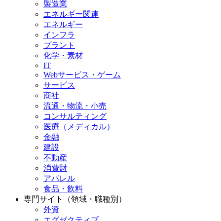
製造業
エネルギー関連
エネルギー
インフラ
プラント
化学・素材
IT
Webサービス・ゲーム
サービス
商社
流通・物流・小売
コンサルティング
医療（メディカル）
金融
建設
不動産
消費財
アパレル
食品・飲料
専門サイト（領域・職種別）
外資
エグゼクティブ