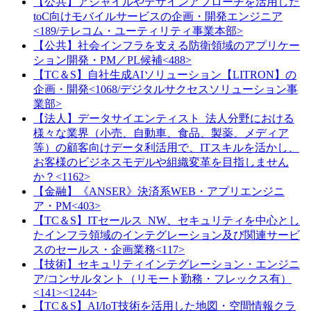
【公共】アジャイルやデザインアプローチを活用した
toC向けモバイルサービスの企画・開発エンジニア
<189/テレコム・ユーティリティ事業本部>
【公共】社会インフラを支える防衛領域のアプリケー
ション開発・PM／PL候補<488>
【TC＆S】自社生成AIソリューション【LITRON】の
企画・開発<1068/デジタルサクセスソリューション事
業部>
【法人】データサイエンティスト_法人分野における
様々な業界（小売、自動車、食品、製薬、メディア
等）の顧客向けデータ利活用で、ITスキルを活かし、
お客様のビジネスモデルや組織変革を目指しません
か？<1162>
【金融】《ANSER》決済系WEB・アプリエンジニ
ア・PM<403>
【TC＆S】ITセールス_NW、セキュリティを中心とし
たインフラ領域のインテグレーション及び関連サービ
スのセールス・企画業務<117>
【技術】セキュリティインテグレーション・エンジニ
ア/コンサルタント（リモート勤務・フレックス有）
<141><1244>
【TC＆S】AI/IoT技術を活用した地図・空間情報クラ