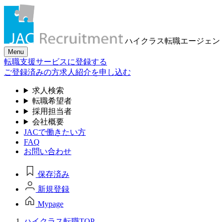
ハイクラス転職
エージェン
Menu
転職支援サービスに登録する
ご登録済みの方
求人紹介を申し込む
求人検索
転職希望者
採用担当者
会社概要
JACで働きたい方
FAQ
お問い合わせ
保存済み
新規登録
Mypage
ハイクラス転職TOP