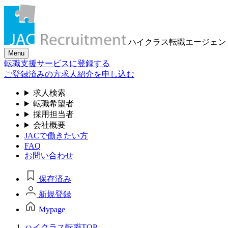
ハイクラス転職
エージェン
Menu
転職支援サービスに登録する
ご登録済みの方
求人紹介を申し込む
求人検索
転職希望者
採用担当者
会社概要
JACで働きたい方
FAQ
お問い合わせ
保存済み
新規登録
Mypage
ハイクラス転職TOP