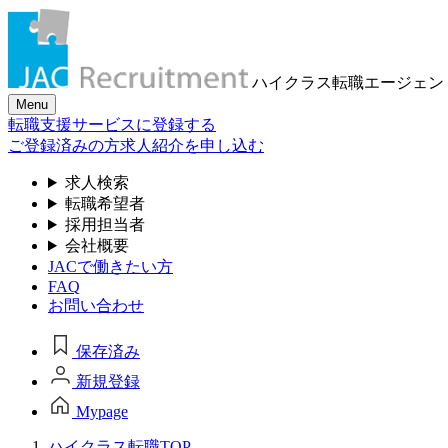
ハイクラス転職
エージェン
Menu
転職支援サービスに登録する
ご登録済みの方
求人紹介を申し込む
求人検索
転職希望者
採用担当者
会社概要
JACで働きたい方
FAQ
お問い合わせ
保存済み
新規登録
Mypage
ハイクラス転職TOP