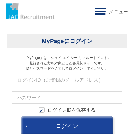
メニュー
求人検索・転職事例
ホーム
ログイン
はじめに、
あなたが活かしたい
「ご経験業種」
を
MyPageにログイン
お選びください
「MyPage」は、ジェイ エイ シー リクルートメントに
登録された方を対象とした会員制サイトです。
サービス(人材・ホテル・旅行・教育）
IDとパスワードを入力してログインしてください。
商社
流通（EC・運輸・小売）
消費財（食品・アパレル・トイレタリー）
ログインIDを保存する
マスコミ（広告・制作）
ログイン