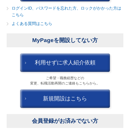
建設・不動産
ログインID、パスワードを忘れた方、ロックがかかった方は
こちら
金融（銀行・証券・保険・投資）
よくある質問はこちら
コンサルティング・シンクタンク・事務所
MyPageを開設してない方
IT・通信
キャンセル
ログアウト
WEB（デジタル・メディア・ゲーム）
利用せずに求人紹介依頼
電気・電機
ご希望・職務経歴などの
変更、転職活動再開のご連絡もこちらから。
コンピュータハード・周辺機器
新規開設はこちら
半導体
機械・装置
会員登録がお済みでない方
自動車・部品