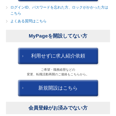
建設・不動産
ログインID、パスワードを忘れた方、ロックがかかった方は
こちら
金融（銀行・証券・保険・投資）
よくある質問はこちら
コンサルティング・シンクタンク・事務所
MyPageを開設してない方
IT・通信
キャンセル
ログアウト
WEB（デジタル・メディア・ゲーム）
利用せずに求人紹介依頼
電気・電機
ご希望・職務経歴などの
変更、転職活動再開のご連絡もこちらから。
コンピュータハード・周辺機器
新規開設はこちら
半導体
機械・装置
会員登録がお済みでない方
自動車・部品