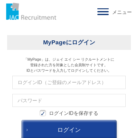
メニュー
求人検索・転職事例
ホーム
ログイン
はじめに、
あなたが活かしたい
「ご経験業種」
を
MyPageにログイン
お選びください
「MyPage」は、ジェイ エイ シー リクルートメントに
登録された方を対象とした会員制サイトです。
サービス(人材・ホテル・旅行・教育）
IDとパスワードを入力してログインしてください。
商社
流通（EC・運輸・小売）
消費財（食品・アパレル・トイレタリー）
ログインIDを保存する
マスコミ（広告・制作）
ログイン