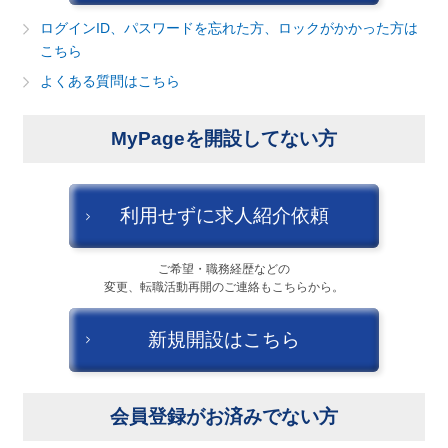
建設・不動産
ログインID、パスワードを忘れた方、ロックがかかった方は
こちら
金融（銀行・証券・保険・投資）
よくある質問はこちら
コンサルティング・シンクタンク・事務所
MyPageを開設してない方
IT・通信
キャンセル
ログアウト
WEB（デジタル・メディア・ゲーム）
利用せずに求人紹介依頼
電気・電機
ご希望・職務経歴などの
変更、転職活動再開のご連絡もこちらから。
コンピュータハード・周辺機器
新規開設はこちら
半導体
機械・装置
会員登録がお済みでない方
自動車・部品